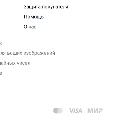
Защита покупателя
Помощь
О нас
k
 для ваших изображений
чайных чисел
а