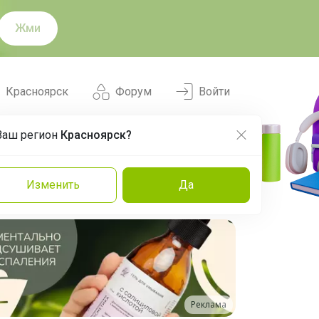
Жми
Красноярск
Форум
Войти
Ваш регион
Красноярск?
Нравится
Заказы
Изменить
Да
и
Команда
Торговые марки
Эксперты
Реклама