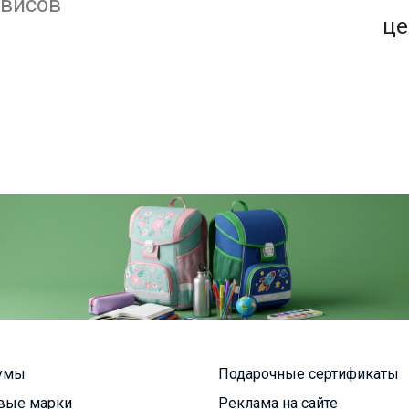
1500+ закупок
рвисов
по оптовым ценам
це
умы
Подарочные сертификаты
вые марки
Реклама на сайте