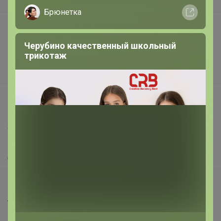
В наличии
Брюнетка
Подарочные сертификаты
Реклама на сайте
Черубино качественный школьный
трикотаж
Поставщикам
Вакансии
support@24-ok.ru
Написать в поддержку
Защита покупателя
Помощь
О нас
Все предложения
Анонсы
Новости