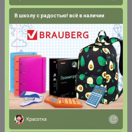
В школу с радостью! всё в наличии
200 000+
15
ров
пользователей
по 
Красотка