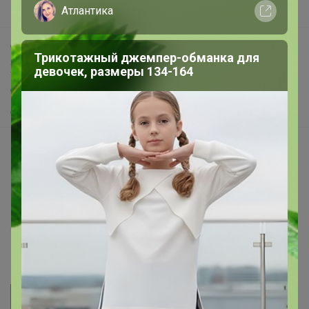
Атлантика
Поддержка альпак
Самое выгодное
Трикотажный джемпер-обманка для
Хиты продаж
девочек, размеры 134-164
Самое желанное
Самое быстрое
Начать зарабатывать с 24-ok
Picabox.ru - Лучшее место для ваших изображений
Розыгрыш - Генератор случайных чисел
Пульс нашего маркетплейса
Укорачиватель ссылок