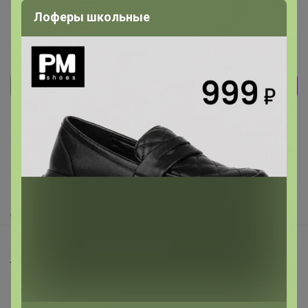
Лоферы школьные
Реклама
Как здесь все устроено?
Как сделать заказ?
Как получить?
Доставка
Шоурумы
Торговые марки
Наша команда