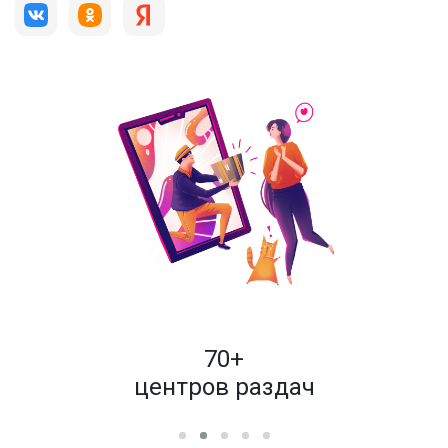
пок
70+
енам
центров раздач