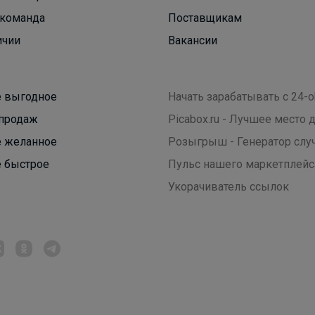
команда
Поставщикам
ичии
Вакансии
 выгодное
Начать зарабатывать с 24-o
продаж
Picabox.ru - Лучшее место
 желанное
Розыгрыш - Генератор слу
 быстрое
Пульс нашего маркетплейс
Укорачиватель ссылок