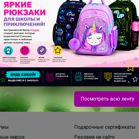
70+
рвисов
центров раздач
Эмилия!
Посмотреть всю ленту
Забудьте о мятых углах и порванных краях:
прочная пластиковая обложка сохранит
умы
Подарочные сертификаты
безупречный вид тетради с первого до самого
последнего дня учебного года
вые марки
Реклама на сайте