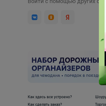
+
1500+ закупок
Войти с помощью других се
елей
по оптовым ценам
Как здесь все устроено?
Шоур
Как сделать заказ?
Торго