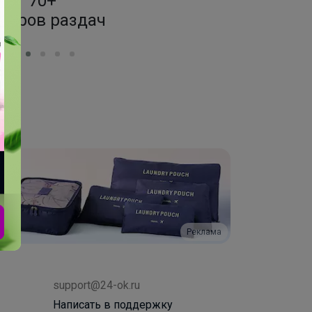
4 000+
брендов
ор
Реклама
support@24-ok.ru
Написать в поддержку