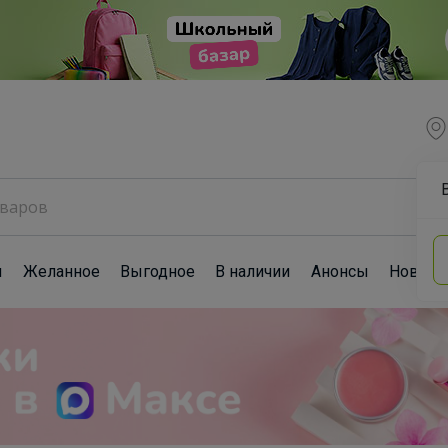
ы
Желанное
Выгодное
В наличии
Анонсы
Новост