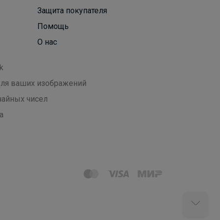
Защита покупателя
Помощь
О нас
k
 для ваших изображений
чайных чисел
а