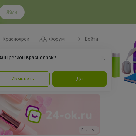
Жми
Красноярск
Форум
Войти
Ваш регион
Красноярск?
Нравится
Заказы
Изменить
Да
и
Команда
Торговые марки
Эксперты
Реклама