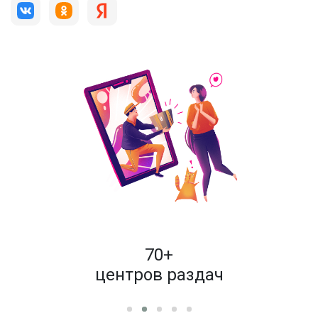
пок
70+
енам
центров раздач