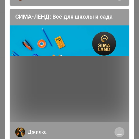
Поддержка альпак
СИМА-ЛЕНД: Всё для школы и сада
Самое выгодное
Хиты продаж
Самое желанное
Самое быстрое
Начать зарабатывать с 24-ok
Picabox.ru - Лучшее место для ваших изображений
Розыгрыш - Генератор случайных чисел
Пульс нашего маркетплейса
Укорачиватель ссылок
Джилка