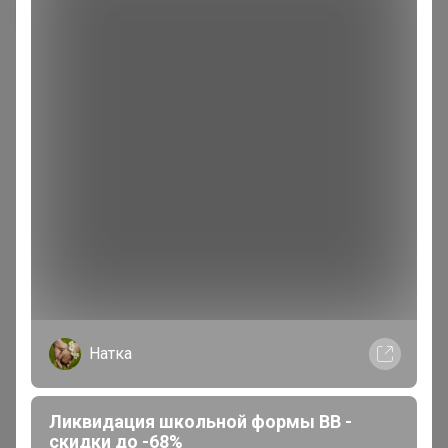
Натка
200 000+
15
ров
пользователей
по 
Ликвидация школьной формы BB -
скидки до -68%