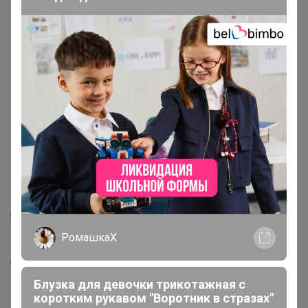
Реклама
Как здесь все устроено?
Как сделать заказ?
Как получить?
Доставка
РомашкаХ
Шоурумы
Торговые марки
Блузка для девочки трикотажная с
Наша команда
коротким рукавом "Воротник в стразах"