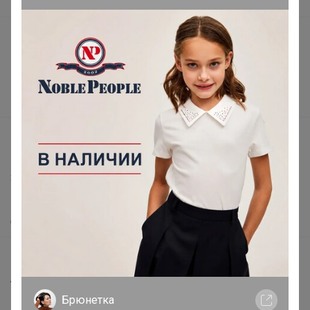
В наличии
Подарочные сертификаты
Реклама на сайте
Поставщикам
Вакансии
support@24-ok.ru
Написать в поддержку
Защита покупателя
Помощь
О нас
Все предложения
Анонсы
Брюнетка
Новости