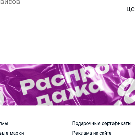
1500+ закупок
рвисов
по оптовым ценам
це
умы
Подарочные сертификаты
вые марки
Реклама на сайте