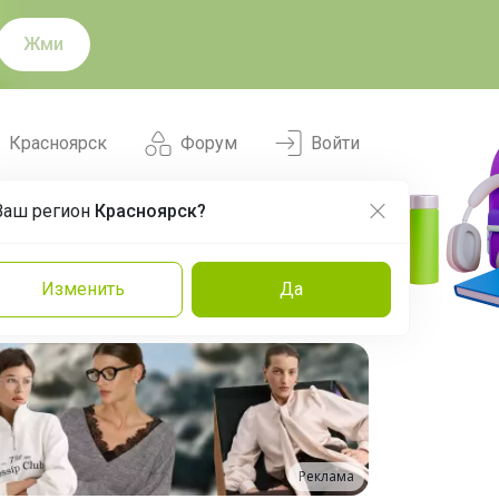
Жми
Красноярск
Форум
Войти
Ваш регион
Красноярск?
Нравится
Заказы
Изменить
Да
и
Команда
Торговые марки
Эксперты
Реклама