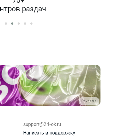
70+
4 000
нтров раздач
бренд
Реклама
support@24-ok.ru
Написать в поддержку