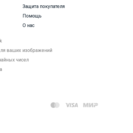
Защита покупателя
Помощь
О нас
k
 для ваших изображений
чайных чисел
а