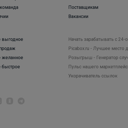
команда
Поставщикам
ичии
Вакансии
 выгодное
Начать зарабатывать с 24-o
продаж
Picabox.ru - Лучшее место
 желанное
Розыгрыш - Генератор слу
 быстрое
Пульс нашего маркетплейс
Укорачиватель ссылок
Джилка
Стильная школа от MIZA! Размеры 122-164
Можно оплачивать Долями!