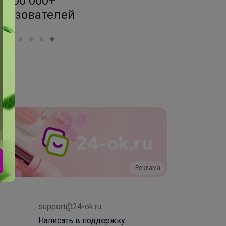
200 000+
1500+ за
ользователей
по оптовым
Реклама
support@24-ok.ru
Написать в поддержку