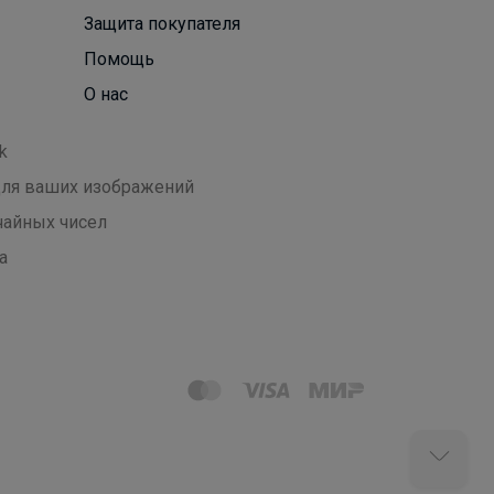
Защита покупателя
Помощь
О нас
k
 для ваших изображений
чайных чисел
а