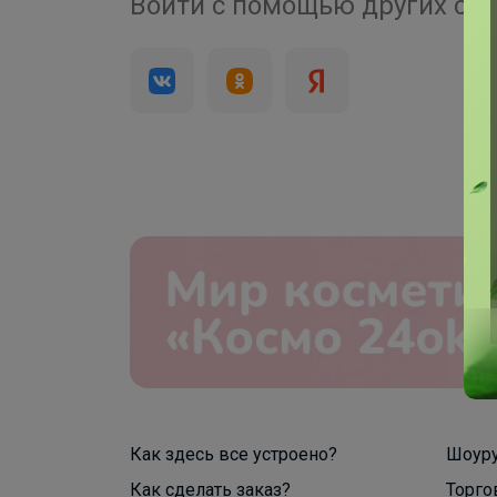
4 000+
Войти с помощью других се
брендов
Как здесь все устроено?
Шоур
Как сделать заказ?
Торго