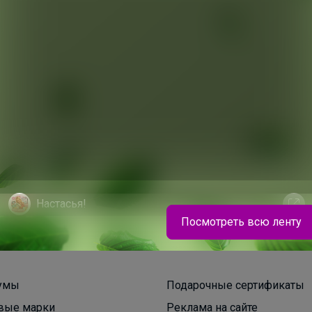
200+
рвисов
организаторов
п
Настасья!
Посмотреть всю ленту
Стильные и продуманные до мелочей рюкзаки
GRIZZLY
умы
Подарочные сертификаты
вые марки
Реклама на сайте