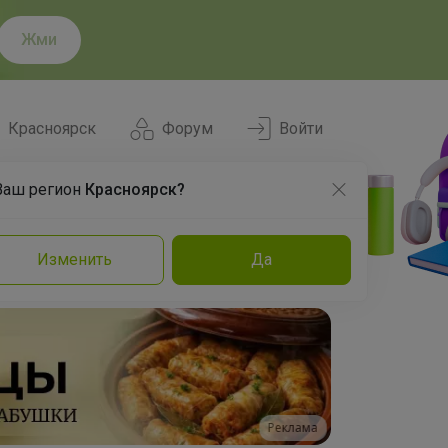
Жми
Красноярск
Форум
Войти
Ваш регион
Красноярск?
Нравится
Заказы
Изменить
Да
и
Команда
Торговые марки
Эксперты
Реклама