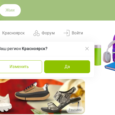
Жми
Красноярск
Форум
Войти
Ваш регион
Красноярск?
Нравится
Заказы
Изменить
Да
и
Команда
Торговые марки
Эксперты
Реклама