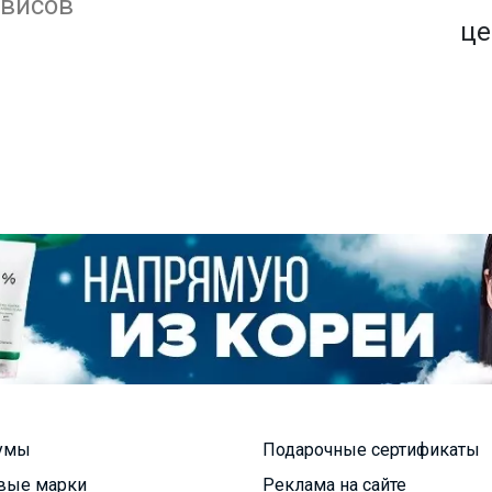
1500+ закупок
рвисов
по оптовым ценам
це
умы
Подарочные сертификаты
вые марки
Реклама на сайте