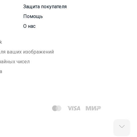
Защита покупателя
Помощь
О нас
k
 для ваших изображений
чайных чисел
а