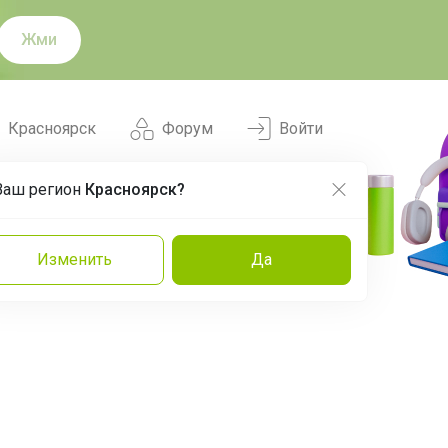
Жми
Красноярск
Форум
Войти
Ваш регион
Красноярск?
Нравится
Заказы
Изменить
Да
и
Команда
Торговые марки
Эксперты