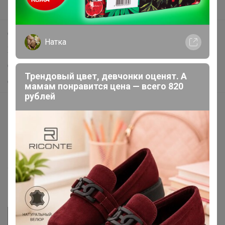
Поддержка альпак
Самое выгодное
Натка
Хиты продаж
Самое желанное
Трендовый цвет, девчонки оценят. А
Самое быстрое
мамам понравится цена — всего 820
рублей
Начать зарабатывать с 24-ok
Picabox.ru - Лучшее место для ваших изображений
Розыгрыш - Генератор случайных чисел
Пульс нашего маркетплейса
Укорачиватель ссылок