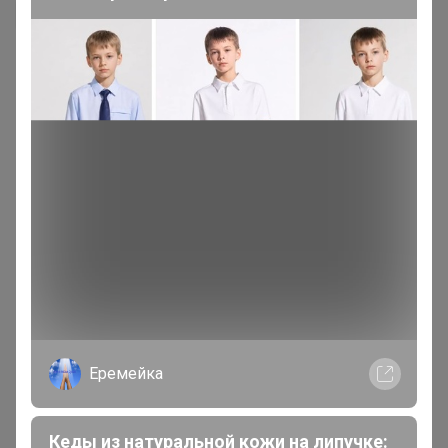
200 000+
15
Еремейка
ров
пользователей
по 
Кеды из натуральной кожи на липучке: