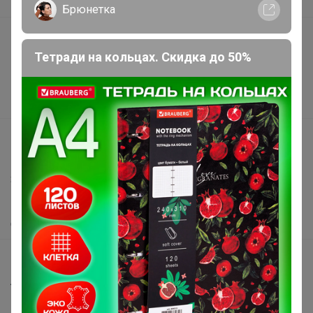
В наличии
Брюнетка
Подарочные сертификаты
Тетради на кольцах. Скидка до 50%
Реклама на сайте
Поставщикам
Вакансии
support@24-ok.ru
Написать в поддержку
Защита покупателя
Помощь
О нас
Все предложения
Анонсы
Новости