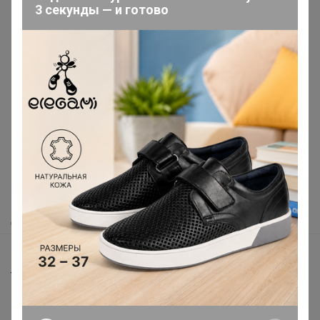
3 секунды — и готово
Реклама
Как здесь все устроено?
Как сделать заказ?
Как получить?
Доставка
Шоурумы
Торговые марки
Наша команда