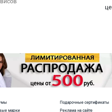
1500+ закупок
рвисов
по оптовым ценам
це
умы
Подарочные сертификаты
вые марки
Реклама на сайте