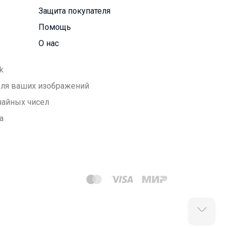
Защита покупателя
Помощь
О нас
k
 для ваших изображений
чайных чисел
а