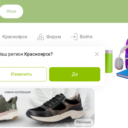
Жми
Красноярск
Форум
Войти
Ваш регион
Красноярск?
Нравится
Заказы
Изменить
Да
и
Команда
Торговые марки
Эксперты
Реклама