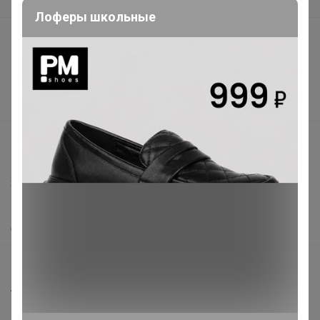
В наличии
Лоферы школьные
Подарочные сертификаты
Реклама на сайте
Поставщикам
Вакансии
support@24-ok.ru
Написать в поддержку
Защита покупателя
Помощь
О нас
Все предложения
Анонсы
Новости