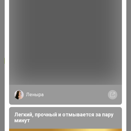
Запомнить
Забыли пароль?
Войти
Леныра
Регистрация
Легкий, прочный и отмывается за пару
Войти с помощью других сервисов
минут