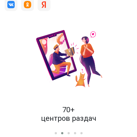
пок
70+
енам
центров раздач