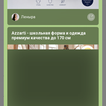
В наличии
Подарочные сертификаты
Леныра
Реклама на сайте
Поставщикам
Azzarti - школьная форма и одежда
Вакансии
премиум качества до 170 см
support@24-ok.ru
Написать в поддержку
Защита покупателя
Помощь
О нас
Все предложения
Анонсы
Новости