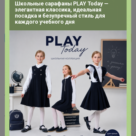
Школьные сарафаны PLAY Today —
элегантная классика, идеальная
посадка и безупречный стиль для
каждого учебного дня
Реклама
Как здесь все устроено?
Как сделать заказ?
Как получить?
Доставка
Шоурумы
Торговые марки
Наша команда