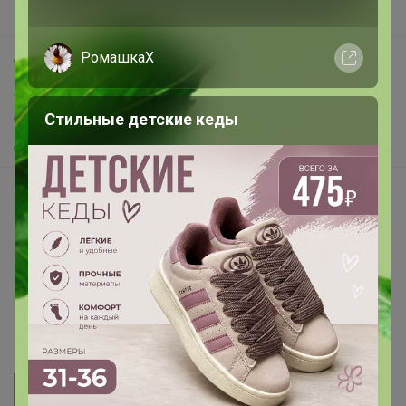
Поддержка альпак
РомашкаХ
Самое выгодное
Хиты продаж
Стильные детские кеды
Самое желанное
Самое быстрое
Начать зарабатывать с 24-ok
Picabox.ru - Лучшее место для ваших изображений
Розыгрыш - Генератор случайных чисел
Пульс нашего маркетплейса
Укорачиватель ссылок