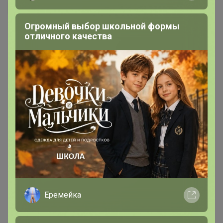
Огромный выбор школьной формы
отличного качества
200 000+
15
ров
пользователей
по 
Еремейка