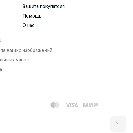
Защита покупателя
Помощь
О нас
k
 для ваших изображений
чайных чисел
а