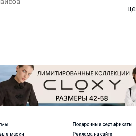
1500+ закупок
рвисов
по оптовым ценам
це
умы
Подарочные сертификаты
вые марки
Реклама на сайте