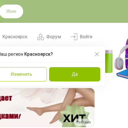
Жми
Красноярск
Форум
Войти
Ваш регион
Красноярск?
Нравится
Заказы
Изменить
Да
и
Команда
Торговые марки
Эксперты
Реклама