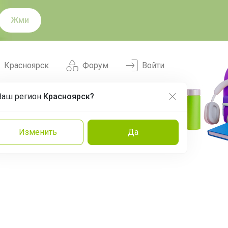
Жми
Красноярск
Форум
Войти
Ваш регион
Красноярск?
Нравится
Заказы
Изменить
Да
и
Команда
Торговые марки
Эксперты