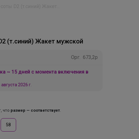
соты D2 (т.синий) Жакет...
D2 (т.синий) Жакет мужской
Орг.
673,2р
ка ~ 15 дней с момента включения в
 августа 2026 г.
т, что
размер — соответствует
.
58