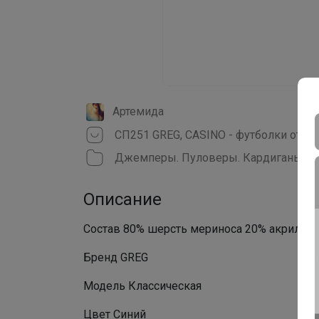
Артемида
СП251 GREG, CASINO - футболки от 48
Джемперы. Пуловеры. Кардиганы
Описание
Состав 80% шерсть мериноса 20% акрил
Бренд GREG
Модель Классическая
Цвет Синий