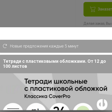
Заказа
Делая заказ, Вы
выкупа
и соглаш
Новые предложения каждые 5 минут
0 рублей! Сорочки на разный рост!
Тетради с пластиковыми обложками. От 12 до
100 листов