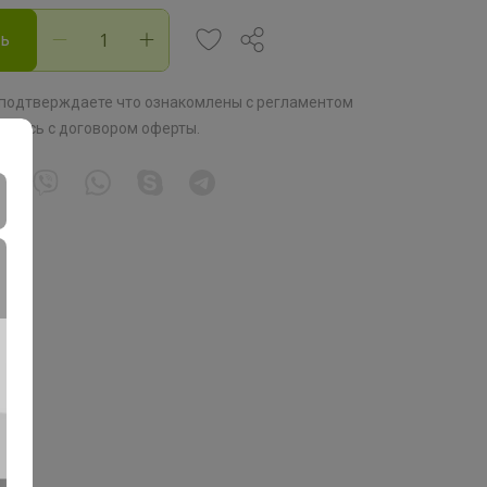
ть
 подтверждаете что ознакомлены с
регламентом
аетесь с
договором оферты
.