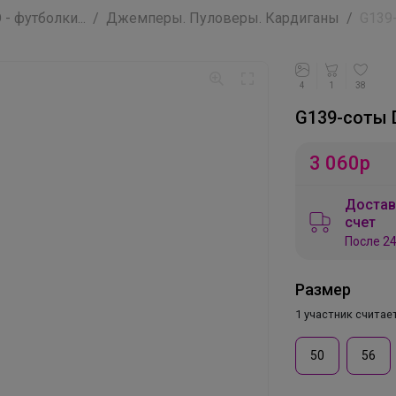
- футболки...
Джемперы. Пуловеры. Кардиганы
G139-
4
1
38
G139-соты 
3 060
р
Достав
счет
После 24
Размер
1 участник считае
50
56