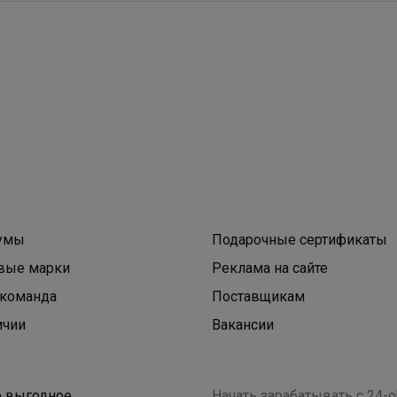
Натка
Колготки и носочки CONTE напрямую с фабрики
Вейла
Большой ассортимент школьных рюкзаков
умы
Подарочные сертификаты
вые марки
Реклама на сайте
Брюнетка
команда
Поставщикам
ичии
Вакансии
Котофей — всё к школе в одном месте!
 выгодное
Начать зарабатывать с 24-o