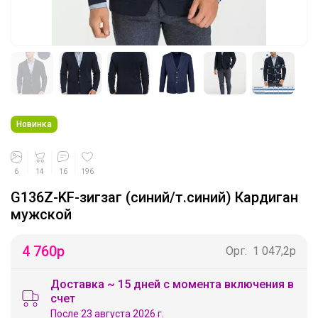
Новинка
6
14
16
196
G136Z-KF-зигзаг (синий/т.синий) Кардиган
мужской
4 760
р
Орг.
1 047,2р
Доставка ~ 15 дней с момента включения в
счет
После 23 августа 2026 г.