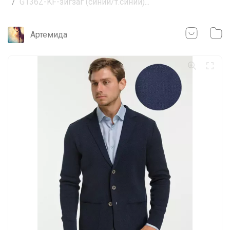
G136Z-KF-зигзаг (синий/т.синий)...
Артемида