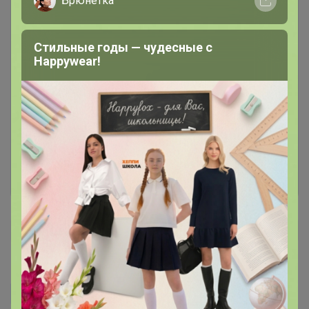
Брюнетка
Стильные годы — чудесные с
Happywear!
Чтобы написать комментарий необходимо
авторизоваться на сайте!
Это займет меньше минуты
Войти
Зарегистрироваться
TanjaTk