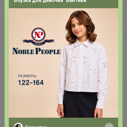
Блузка для девочки "Бантики"
Пиджаки
Описание
Производитель: GREG; Цвет: Синий; Рисунок: Трикотаж
однотонный меланжевый; Состав: 75% хлопок 25%
акрил; Модель: Классическая; Ворот: Кардиган на пуг. с
отложным воротником
Артикул
G136-KF-т.синий 530 (1462893)
Дополнительная информация
Комментарии
3