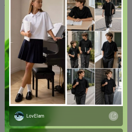
Торговые марки
Наша команда
В наличии
Подарочные сертификаты
Реклама на сайте
Поставщикам
Вакансии
support@24-ok.ru
Написать в поддержку
Защита покупателя
Помощь
LovEIam
О нас