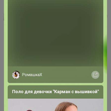
Кардиган мужской GREG G136-KF-т.синий...
Артемида
РомашкаХ
Поло для девочки "Карман с вышивкой"