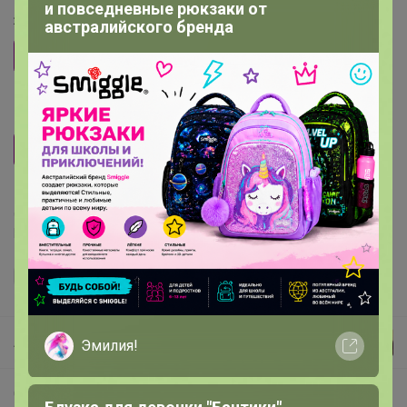
и повседневные рюкзаки от
2 участника считают, что
размер — соответствует
.
австралийского бренда
48
50
52
54
56
58
Рост
174-184
Делая заказ, Вы подтверждаете что ознакомлены с
регламентом выкупа
и соглашаетесь с
договором оферты
.
Артемида
Эмилия!
СП251 GREG, CASINO - футболки от 480 рублей! Сорочки на разный рост!