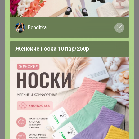
Астрея
, ещё пристраиваете, где можно посмотреть?
21 апреля, 2023 21:01
Bonditka
Артемида
Женские носки 10 пар/250р
Астрея
, спасибо за отзыв
жаль конечно, что не
подошел.
31 марта, 2023 14:21
Астрея
Автор уже получил заказ!
Очень классный!Муж один сносил практически, взяли
в другом цвете-а он чуть больше по плечам.Поэтому
пристрой,р 50.В офис вместо классического пиджака