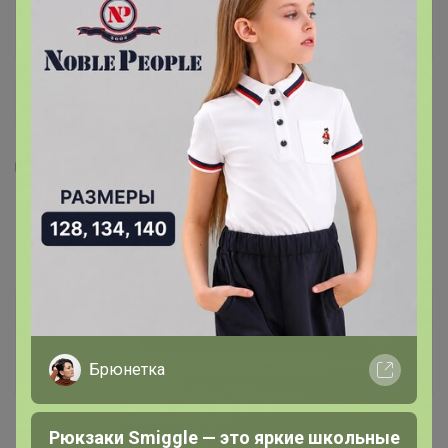
5
6
3
31
Кардиган мужской GREG G136-KF-т.синий
530
4 760
р
Орг.
1 047,2р
Доставка ~ 15 дней с момента включения в
счет
Брюнетка
После 23 августа 2026 г.
Рюкзаки Smiggle — это яркие школьные
Размер