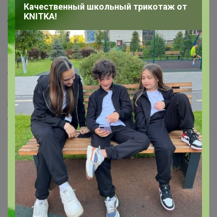
Все предложения
Качественный школьный трикотаж от
KNITKA!
Анонсы
Новости
Поддержка альпак
Самое выгодное
Хиты продаж
Самое желанное
Самое быстрое
Начать зарабатывать с 24-ok
Picabox.ru - Лучшее место для ваших изображений
Розыгрыш - Генератор случайных чисел
Пульс нашего маркетплейса
Укорачиватель ссылок