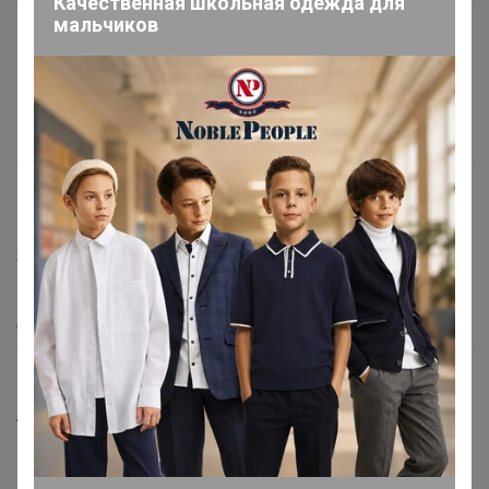
Качественная школьная одежда для
мальчиков
Подарочные сертификаты
Реклама на сайте
Поставщикам
Вакансии
support@24-ok.ru
Написать в поддержку
Защита покупателя
Помощь
О нас
Все предложения
Анонсы
Новости
Поддержка альпак