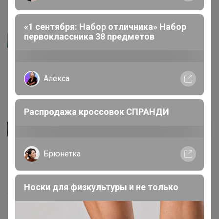
«1 сентября: Набор отличника» Набор
первоклассника 38 предметов
Артемида
Alissa
, Спасибо за отзыв
Алекса
27 октября, 2022 19:57
Распродажа кроссовок СПРАНДИ
Alissa
Автор уже получил заказ!
Рубашка отличная! Смотрится очень хорошо, на 54
Брюнетка
размер подлиньше чем на модели, рукав можно
немного закатать
Носки для физкультуры и не только
27 октября, 2022 18:52