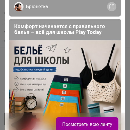
Брюнетка
Самое выгодное
Хиты продаж
Комфорт начинается с правильного
белья — всё для школы Play Today
Самое желанное
Самое быстрое
Начать зарабатывать с 24-ok
Picabox.ru - Лучшее место для ваших изображений
Розыгрыш - Генератор случайных чисел
Пульс нашего маркетплейса
Укорачиватель ссылок
Посмотреть всю ленту