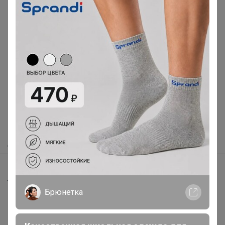
Реклама
Как здесь все устроено?
Как сделать заказ?
Как получить?
Доставка
Шоурумы
Торговые марки
Брюнетка
Наша команда
В наличии