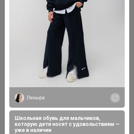
Описание
Состав 80% хлопок 20% полиэстер
Бренд KATHARINA KROSS (Россия)
Модель Прямая
Цвет Оливковый
Ворот Отложной воротник
Манжет прямой с разрезом
Карман стандартный, слева, накладной
Леныра
Силуэт Прямой силуэт / Сlassic fit
Артикул
KK-B-0004V-св.оливковый (1525368)
Школьная обувь для мальчиков,
которую дети носят с удовольствием —
Дополнительная информация
уже в наличии