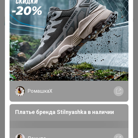
Блузка женская дл. рук. KATHARINA...
Артемида
РомашкаХ
Платье бренда Stilnyashka в наличии