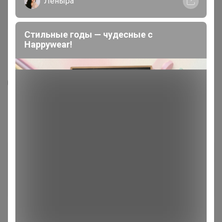
Леныра
Стильные годы — чудесные с
Happywear!
3
2
2
39
Блузка женская дл. рук. KATHARINA KROSS
KK-B-0004V-св.оливковый
1 635
р
Орг.
359,7р
Доставка ~ 14 дней с момента включения в
счет
После 21 августа 2026 г.
Размер