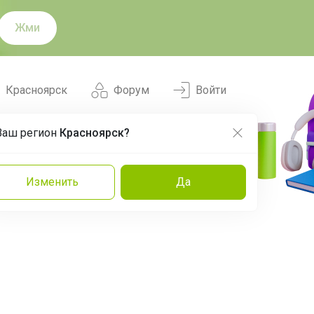
Жми
Красноярск
Форум
Войти
Ваш регион
Красноярск?
Нравится
Заказы
Изменить
Да
и
Команда
Торговые марки
Эксперты