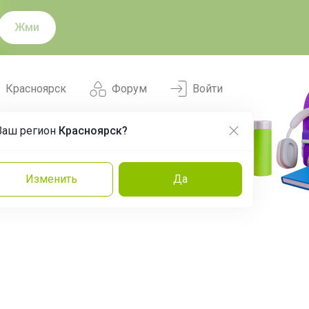
Жми
Красноярск
Форум
Войти
Ваш регион
Красноярск?
Нравится
Заказы
Изменить
Да
и
Команда
Торговые марки
Эксперты