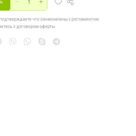
ть
 подтверждаете что ознакомлены с
регламентом
аетесь с
договором оферты
.