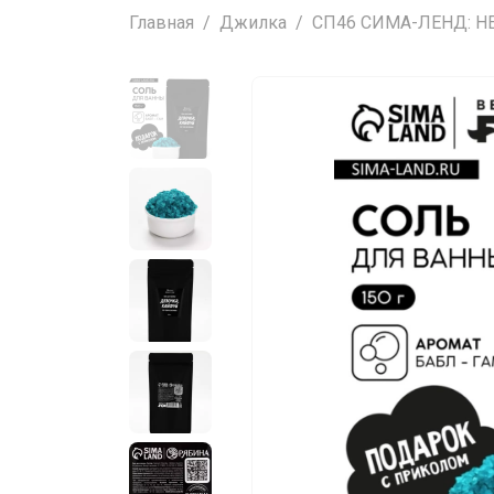
Главная
Джилка
СП46 СИМА-ЛЕНД: НЕ