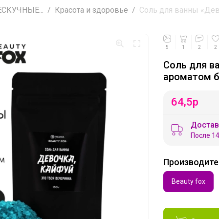
СКУЧНЫЕ...
Красота и здоровье
Соль для ванны «Дево
5
1
2
2
Соль для ва
ароматом б
64,5
р
Достав
После 14
Производите
Beauty fox