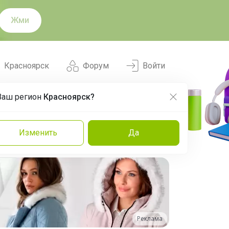
Жми
Красноярск
Форум
Войти
Ваш регион
Красноярск?
Нравится
Заказы
Изменить
Да
и
Команда
Торговые марки
Эксперты
Реклама