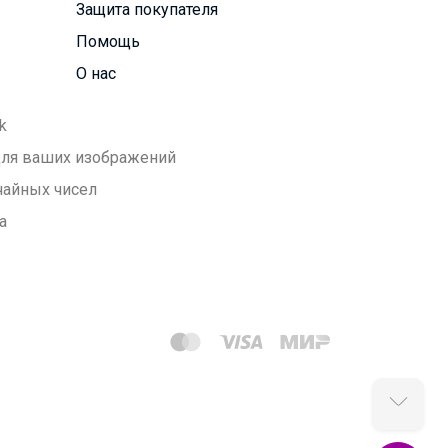
Защита покупателя
Помощь
О нас
k
 для ваших изображений
чайных чисел
а