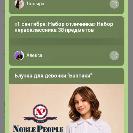
Леныра
Страна: Россия
В боксе: 500 шт
«1 сентября: Набор отличника» Набор
Состав: Пластик
первоклассника 38 предметов
Материалы: пластик
Фасовка: по 1 шт
Индивидуальная упаковка: Без упаковки
Сертификат: Не подлежит сертификации
Алекса
Цвет: Зелёный
Материал: Пластик
Блузка для девочки "Бантики"
Штабелируемый: Нет
Электрический водонагреватель: Нет
Подходит для пищевых продуктов: Да_x000D_
_x000D_
[Рукомойник122][Умывальник122][Умывальник на
бутылку122][Преимущества
умывальника122]Представляем вашему вниманию
адаптер для бутылок — это простой и удобный способ
всегда иметь умывальник под рукой. Изделие