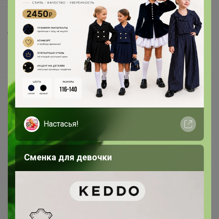
Шоурумы
Торговые марки
Наша команда
В наличии
Подарочные сертификаты
Реклама на сайте
Поставщикам
Настасья!
Вакансии
Сменка для девочки
support@24-ok.ru
Написать в поддержку
Защита покупателя
Помощь