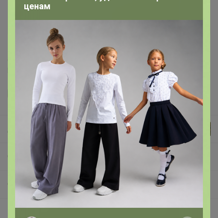
ценам
Доставка ~ 7 дней с момента включения в
счет
После 14 августа 2026 г.
Делая заказ, Вы подтверждаете что ознакомлены с
регламентом выкупа
и соглашаетесь с
договором оферты
.
Джилка
СП426 СИМА-ЛЕНД. Дачно-Огородная
Обустройство сада
Описание