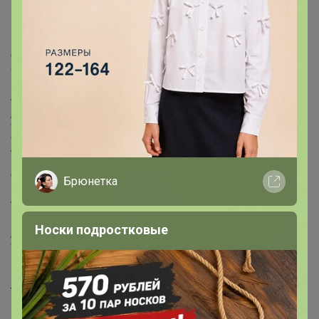
изготовлено из прочного пластика и окрашено в
живописный зелёный цвет, что будет приятным
дополнением к вашим походным или домашним
аксессуарам.
Преимущества использования
* Совместимость с бутылками из ПЭТ (5 л) делает его
универсальным и незаменимым в различных
ситуациях.
* Материал, пригодный для пищевых продуктов,
добавляет уверенности в его безопасности для
Брюнетка
здоровья.
* Идеален для использования на даче, в путешествии
или на пикнике, когда под рукой нет стационарного
Носки подростковые
умывальника.
Идеи для использования
Этот пластиковый умывальник найдёт своё место не
только на пикниках, но и в домашних условиях. Он
легко подходит для повседневного использования на