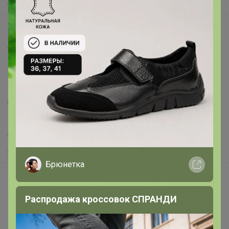
О нас
Все предложения
Анонсы
Новости
Поддержка альпак
Самое выгодное
Хиты продаж
Самое желанное
Самое быстрое
Брюнетка
Начать зарабатывать с 24-ok
Picabox.ru - Лучшее место для ваших изображений
Распродажа кроссовок СПРАНДИ
Розыгрыш - Генератор случайных чисел
Пульс нашего маркетплейса