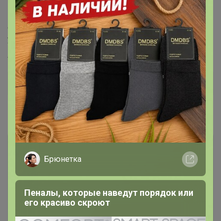
кухне или в саду, где иногда не хватает обычного
крана. Идеально подходит для ребёнка, который
обучается заботе о собственной гигиене, позволяя им
удобно умываться самостоятельно.
Артикул
6485854
Дополнительная информация
Комментарии
Брюнетка
Пеналы, которые наведут порядок или
его красиво скроют
Чтобы написать комментарий необходимо