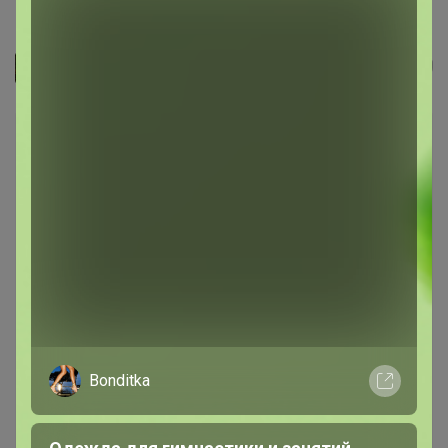
Цена за 2 шт. Насадка-рукомойник...
Джилка
Bonditka