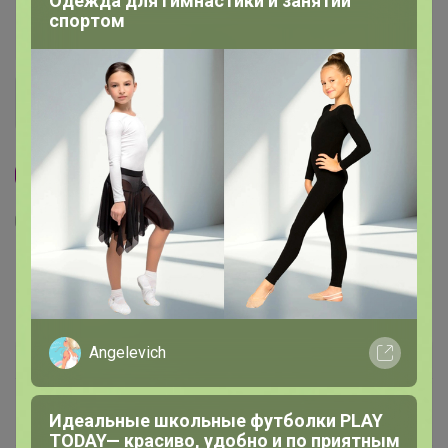
Одежда для гимнастики и занятий
спортом
Хит
3
9
24
Цена за 2 шт. Насадка-рукомойник к ПЭТ
бутылкам
163,4
р
Angelevich
Орг.
32,68р
Специальный тариф
Идеальные школьные футболки PLAY
Для вас выдача заказа — от 10р
TODAY— красиво, удобно и по приятным