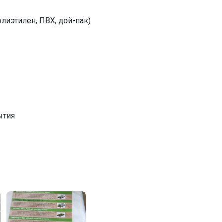
лиэтилен, ПВХ, дой-пак)
ытия