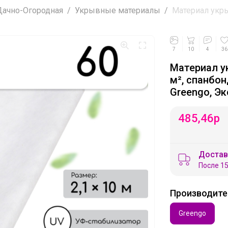
ачно-Огородная
Укрывные материалы
Материал укрыв
7
10
4
36
Материал ук
м², спанбо
Greengo, Э
485,46
р
Достав
После 15
Производите
Greengo