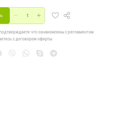
ть
 подтверждаете что ознакомлены с
регламентом
аетесь с
договором оферты
.