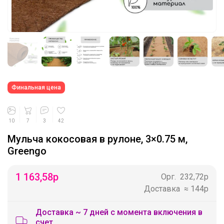
Финальная цена
10
7
3
42
Мульча кокосовая в рулоне, 3×0.75 м,
Greengo
1 163,58
р
Орг.
232,72р
Доставка
≈ 144р
Доставка ~ 7 дней с момента включения в
счет