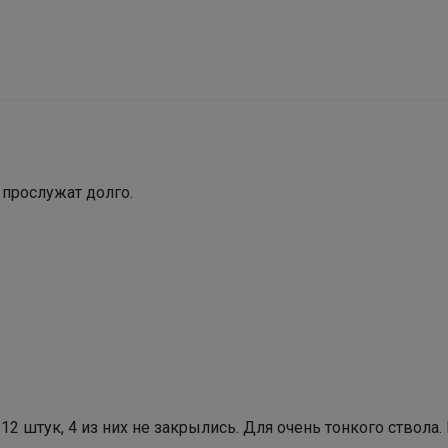
_Настя_
GRIZZLY - качество, проверенное временем
 прослужат долго.
12 штук, 4 из них не закрылись. Для очень тонкого ствола.