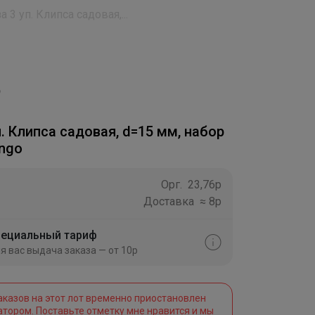
а 3 уп. Клипса садовая,...
п. Клипса садовая, d=15 мм, набор
engo
Орг.
23,76р
Доставка
≈ 8р
ециальный тариф
я вас выдача заказа — от 10р
аказов на этот лот временно приостановлен
атором. Поставьте отметку мне нравится и мы