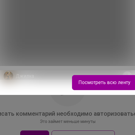
Джилка
Посмотреть всю ленту
Ультрамягкий грифель. Плотный укрывистый
цвет Яркость, перед которой отступает даже
самая темная бумага
сать комментарий необходимо авторизоватьс
Это займет меньше минуты