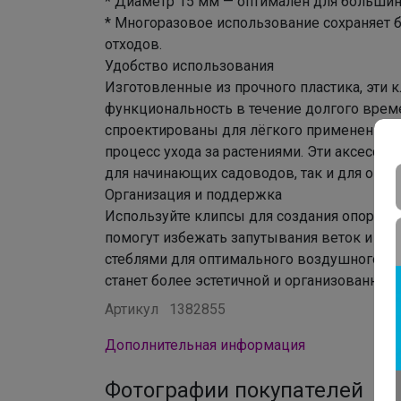
* Диаметр 15 мм — оптимален для большин
* Многоразовое использование сохраняет
отходов.
Удобство использования
Изготовленные из прочного пластика, эти
функциональность в течение долгого врем
спроектированы для лёгкого применения и 
процесс ухода за растениями. Эти аксессу
для начинающих садоводов, так и для опыт
Организация и поддержка
Используйте клипсы для создания опоры и 
помогут избежать запутывания веток и обе
стеблями для оптимального воздушного по
станет более эстетичной и организованной.
Артикул
1382855
Дополнительная информация
Фотографии покупателей
9