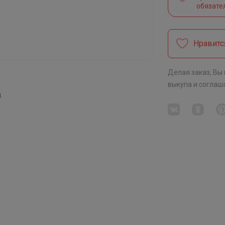
обязате
Нравитс
Делая заказ, Вы
выкупа
и соглаш
я