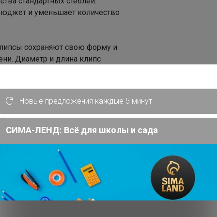
ства стандартных стеблей.
 бюджет и уменьшает количество
 клипсы сохраняют свою форму и
ени. Диаметр и длина клипс
снятия, что значительно ускоряет
ары станут отличным помощником как
ных любителей растений.
Новые предложения каждые 5 минут
направления роста ваших растений. Они
спечат достаточное расстояние между
СИМА-ЛЕНД: Всё для школы и сада
тока и освещения. Поддержка растений