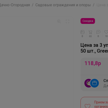
ачно-Огородная
Садовые ограждения и опоры
Цена з
Скидка
8
65
8
18
Цена за 3 у
50 шт., Gre
118,8
р
Сп
Дл
Прием з
организ