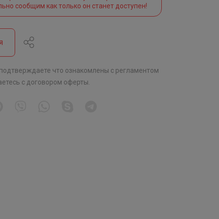
льно сообщим как только он станет доступен!
я
 подтверждаете что ознакомлены с
регламентом
аетесь с
договором оферты
.