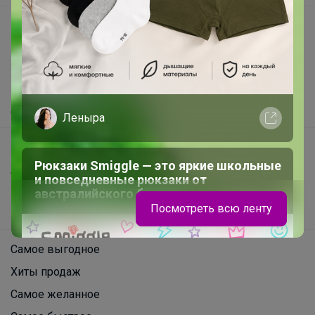
support@24-ok.ru
Написать в поддержку
Защита покупателя
Помощь
О нас
Леныра
Все предложения
Рюкзаки Smiggle — это яркие школьные
Анонсы
и повседневные рюкзаки от
Новости
австралийского бренда
Посмотреть всю ленту
Поддержка альпак
Самое выгодное
Хиты продаж
Самое желанное