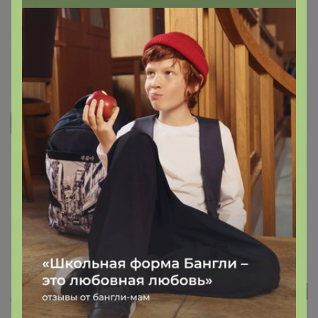
У меня 40ой...отлично подходят на сапоги и ничего не
протекает...я довольна
15 февраля, 2023 20:31
сойка
Автор уже получил заказ!
дрянь... на 40 еле налазят. рвутся, ломаются...
15 февраля, 2023 19:50
Реклама