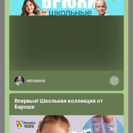
- Прочные, качественные, беру уже второй раз
- Все как в описании - сверхпрочные, с двойной
резинкой, 70 микрон, 50 пар
- Плотные, не протекают. До этого брали другого
цвета
- Наконец-то нашла прочные бахилы. Лучшие.
- Отличные, плотные. Рекомендую
мозаика
- Отличные бахиллы
- Хорошие, плотные бахилы
Впервые! Школьная коллекция от
Бароши
- действительно прочные!
11 февраля, 2026 14:02