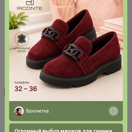
резинкой. Рекомендую)
- Хорошие , плотные бахилы
- Хорошие, крепкие, плотные
- Очень прочные, рекомендую.
- хорошие прочные бахилы
11 февраля, 2026 14:02
Джилка
- Очень плотные бахилы. Рекомендую
Брюнетка
- Бахилы действительно очень прочные и плотные, в
грязь практически не протекают.
Огромный выбор мешков для сменки