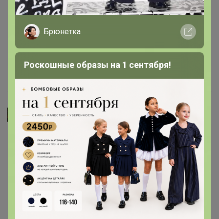
долго держали воду. Пока что полет нормальный,
единственное хотелось бы приобрести в большем
Брюнетка
объеме
- Матовые, на вид прочные, пока не тестили 🌷
Роскошные образы на 1 сентября!
11 февраля, 2026 14:02
Джилка
- Постоянно покупаю в салон, плотные, не протекают
- Очень хорошие бахилы
- Бахилы плотные. Берем не в первый раз. Спасибо
продавцу)
- Прочные, легко разделяются.