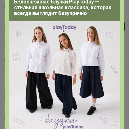
Белоснежные блузки PlayToday —
стильная школьная классика, которая
всегда выглядит безупречно
Джилка
СП333 СИМА-ЛЕНД. Красота и здоровье. Нужная АПТЕЧКА!
Аптека
Описание
Доставка: Платная
Страна: Россия
В боксе: 20 набор
В наборе: 50 набор
Состав: См. на упаковке
Материалы: см. на упаковке