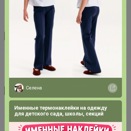
Джилка
Средняя оценка 4,9 ★ (152 отзывов)
Отзывы покупателей с Сима-ленд:
11 февраля, 2026 14:02
Селена
Джилка
И вправду супер прочные! Понравились☺️
Именные термонаклейки на одежду
для детского сада, школы, секций