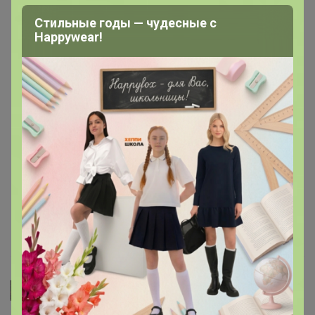
неудобно хранить
Стильные годы — чудесные с
Happywear!
- Прочные, отличные.
- Отличные бахилы. Качество хорошее, прочные.
Можно надеть несколько раз. Советую
- Очень плотные и прочные. Но на размер 43 не
влезли (((
- Качество на высоте!
- Очень хорошего качества, плотные.
11 февраля, 2026 14:02
Джилка