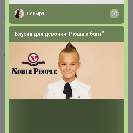
Фасовка: по 1 набор
Индивидуальная упаковка: Пакет
Леныра
Сертификат: Не подлежит сертификации
Цвет: Серебристый
Высота бахил, см: 14
Блузка для девочки "Рюши и бант"
Количество пар в упаковке: 50
Толщина, мкм: 70
Длина бахил, см: 40
Прочность: Особо прочные
Фиксированная цена: Да_x000D_
_x000D_
Бахилы являются средством защиты помещений от
грязи и пыли, заносимых с улицы.
Эти защитные чехлы надеваются на обувь вручную.
Это прочные, водонепроницаемые и устойчивые к
высоким температурам и механическим
воздействиям бахилы.
Положите их в свою сумку, и они вам когда-нибудь
обязательно пригодятся!