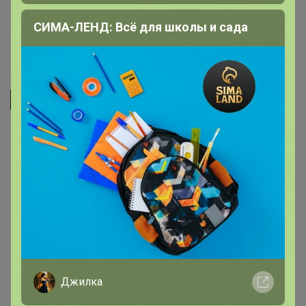
СИМА-ЛЕНД: Всё для школы и сада
11 февраля, 2026 14:02
Джилка
- Прочные, хорошие. Цвет как мне нравится.
- Отличные бахилы, крепкие. Беру не первый раз.
- Хорошие бахилы, прочные.
- Очень прочные, отличные бахилы
- Отличные бахилы, не рвутся, очень плотные
Джилка
- Хорошие бахилы, упаковка только очень объемная,