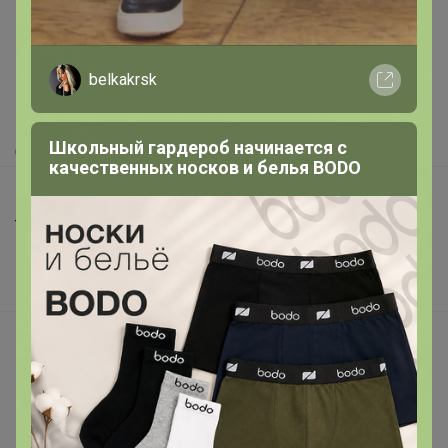
Как здесь все устроено?
belkakrsk
Как сделать заказ?
Как получить?
Доставка
Школьный гардероб начинается с
качественных носков и белья BODO
Шоурумы
Торговые марки
Наша команда
В наличии
Подарочные сертификаты
Реклама на сайте
Поставщикам
Вакансии