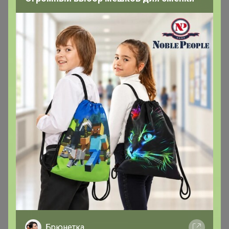
- Хорошие, прочные бахилы. Рекомендую
- Очень прочные бахилы, рекомендую
- Хорошие плотные , дорогие
- Плотные бахилы, но не на большой размер.
- Отличные бахилы
- Прочные,качественная резинка, не рвутся даже от
грубой подошвы. Для зимы вообще отличный вариант
- Отличный зимний вариант! Не протекают, не рвутся!
Заказываю в третий раз и буду заказывать еще!
- Прочные бахилы, рекомендую
Брюнетка