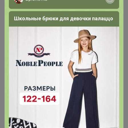
- Отличные бахилы 👍плотные . Буду брать ещё 🙌
- Бахилы качественные, изготовлены из плотного
Школьные брюки для девочки палаццо
материала, хорошо держатся на обуви за счёт двойной
резинки. Со своей функцией справляются на ура 🙌
- Бахилы отличные, плотные, я в восторге👍👍👍
- Бахилы отличные, прочные!
- Бахилы плотные, сделаны качественно.
- Отличные бахилы, прочные, не протекают.
- Отличные , плотные
- Хорошие плотные бахилы
- Отличные искала для маникюрного кабинета,что бы