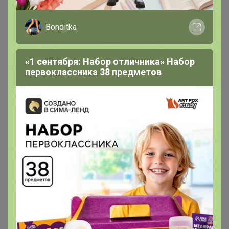
- Хорошие плотные бахилы,понравились 👍
Bonditka
- Толстые солидные
- Очень прочные, классс
«1 сентября: Набор отличника» Набор
первоклассника 38 предметов
- Классные плотные бахилы ) спасибо 🙏🏻
- Плотные, хватает надолго. Рекомендую
- Самые лучшие бахилы
- Отличные бахилы. Прочные. Супер!
- Крепкие, плотные бахилы, рекомендую
- Красивые, доброго плотные, резина хорошая
- Отличные, плотные бахилы! Муж очень доволен. Ему