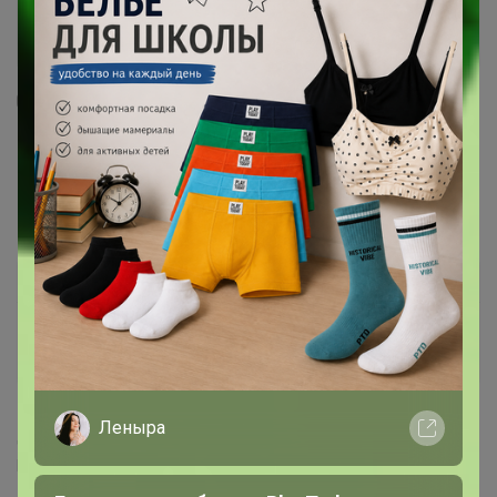
1
19
13
21
Бахилы «Сверхпрочные», с двойной
резинкой, серебряные, 70 микрон, 7.0
грамм, 50 пар
237,36
р
Орг.
47,47р
Доставка ~ 7 дней с момента включения в
счет
После 13 августа 2026 г.
Леныра
Делая заказ, Вы подтверждаете что ознакомлены с
регламентом выкупа
и соглашаетесь с
договором оферты
.