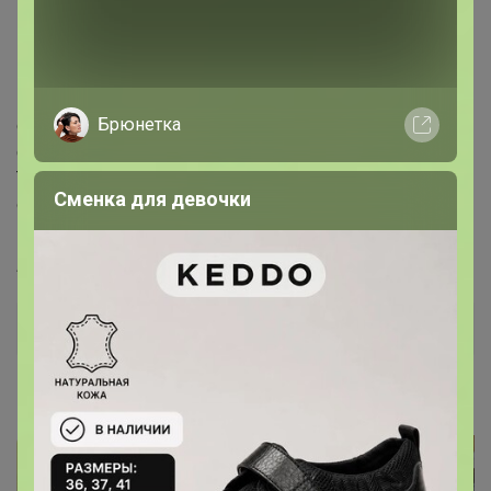
Могут находиться к эксплуатации очень
продолжительное время. Применяются в
медицинских учреждениях, такие как больницы;
поликлиники; родильные дома; диспансеры;
Брюнетка
стоматологические клиники; ортопедические салоны;
физкультурно-оздоровительные комплексы.
Также этот товар используют в салонах красоты;
Сменка для девочки
офисах; на предприятиях пищевого производства;
музеях; аэропортах и бассейнах.
Артикул
2155288
Дополнительная информация
Фотографии покупателей
4