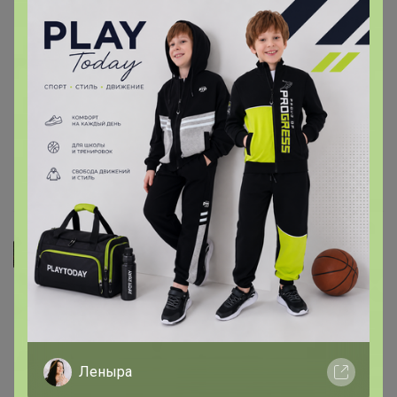
Бахилы прочные, хорошие👍. Я в аптеке такие брала
4р шт. В упаковке было 51 пара. Нам для садика
надолго хватит. К покупке советую.
11 февраля, 2026 14:02
Джилка
Действительно суперпрочные бахилы. Но 99 шт т.е.
49.5 пар в каждой из заказанных пачек.
За это минус звезда. Лучше бы лишнюю положили.
Леныра