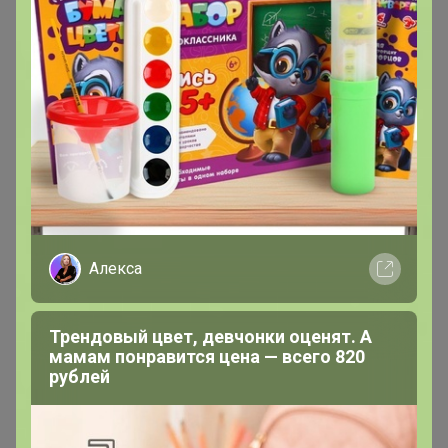
до места работы через участок промзоны идти и
обувь мыть нет там возможности. Так что он оценил
на отлично! Спасибо!
- Соответствует описанию.
- Хорошие, прочные. Следов ,после них, не остаётся!!!
👍👍👍👍👍
- Хорошие бахилы,прочные. Пришли быстро.
Алекса
- Очень прочные, и качественные бахилы! Даже врачи
удивляются и спрашивают где купила такие. Хотела
еще заказать, но жаль их нет сейчас в продаже.
Трендовый цвет, девчонки оценят. А
мамам понравится цена — всего 820
рублей
- Понравились. Крепкие, особо не протекают
- Бахилы отличные, плотные, матовые, с двойной