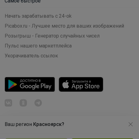
Самое быстрое
Начать зарабатывать с 24-ok
Picabox.ru - Лучшее место для ваших изображений
Розыгрыш - Генератор случайных чисел
Пульс нашего маркетплейса
Эмилия!
Укорачиватель ссылок
Стильные школьные рюкзаки и
аксессуары, которые точно выделят
среди остальных — по приятным ценам
Ваш регион
Красноярск?
Продолжая использовать этот сайт и нажимая кнопку
«Принять», вы даёте согласие на обработку файлов
© ООО "Лявита", ОГРН 1122468054070, 2012 - 2026
cookie