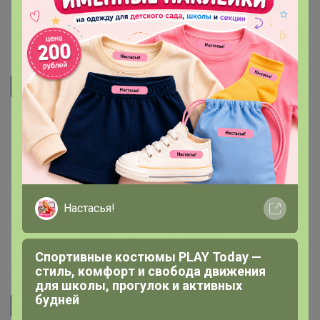
11 февраля, 2026 14:02
Джилка
Очень классные бахилы!Плотные,не рвутся и не
протекают. Рекомендую однозначно. В пакете ,как в
аптеке ровно 50 пар👍
Настасья!
11 февраля, 2026 14:02
Спортивные костюмы PLAY Today —
стиль, комфорт и свобода движения
для школы, прогулок и активных
будней
Джилка