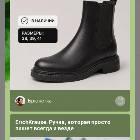
support@24-ok.ru
Написать в поддержку
Защита покупателя
Помощь
О нас
Все предложения
Анонсы
Новости
Поддержка альпак
Брюнетка
Самое выгодное
Хиты продаж
ErichKrause. Ручка, которая просто
пишет всегда и везде
Самое желанное
Самое быстрое