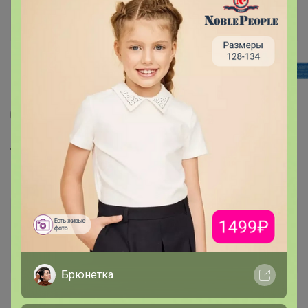
7
67
7
Туалетная бумага Mon Rulon, влажная, 80
шт.
141,04
р
Орг.
28,21р
Доставка ~ 7 дней с момента включения в
счет
После 14 августа 2026 г.
Брюнетка
Делая заказ, Вы подтверждаете что ознакомлены с