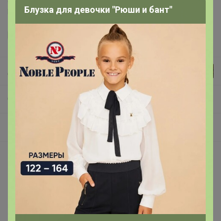
Блузка для девочки "Рюши и бант"
регламентом выкупа
и соглашаетесь с
договором оферты
.
Джилка
СП333 СИМА-ЛЕНД. Красота и здоровье. Нужная АПТЕЧКА!
Гигиена
Покупают вместе