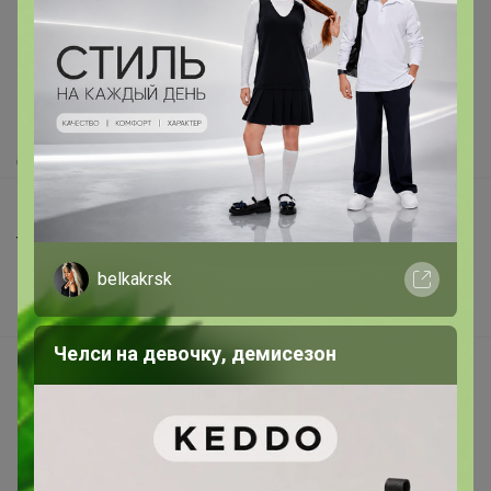
Как здесь все устроено?
Как сделать заказ?
Как получить?
Доставка
Шоурумы
Торговые марки
Наша команда
belkakrsk
В наличии
Челси на девочку, демисезон
Подарочные сертификаты
Реклама на сайте
Поставщикам
Вакансии