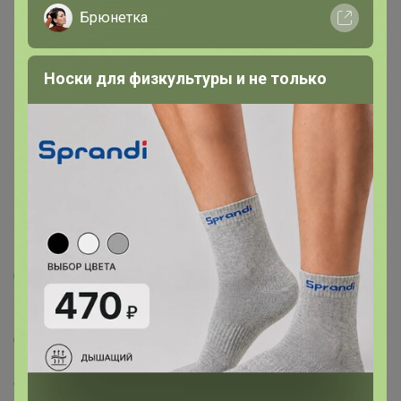
Брюнетка
Носки для физкультуры и не только
239,08р
120,4р
-43%
212,5р
Цена за 2 уп. Влажные
салфетки «Эконом
Влажные салфетки
Smart», для всей семьи,
«Эконом» Smart, детские,
120 шт.
120 шт.
Описание
Страна: Россия
В боксе: 20 набор
В наборе: 80 набор
Состав: См. на упаковке
Материалы: см. на упаковке
Фасовка: по 1 набор