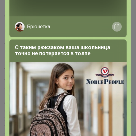
Индивидуальная упаковка: Без упаковки
Габариты товара: 23 см × 10 см × 5 см
Сертификат: ЕАС
Цвет: Белый
Брюнетка
В упаковке, шт.: 40
Количество рулонов в упаковке: 80
Тип бумаги: Однослойная
С таким рюкзаком ваша школьница
Вид: В листах
точно не потеряется в толпе
Вид салфеток: Для интимной гигиены
Ароматизированная: Нет
Вид: Влажная
Тиснение: Нет
Фиксированная цена: Да_x000D_
_x000D_
Описание: влажная туалетная бумага Mon Rulon создает
ощущение свежести и комфорта. Имеет оптимальный
уровень pH 5.5. Содержит экстракт ромашки, который
оказывает противовоспалительное и
антибактериальное воздействие. Не раздражает даже