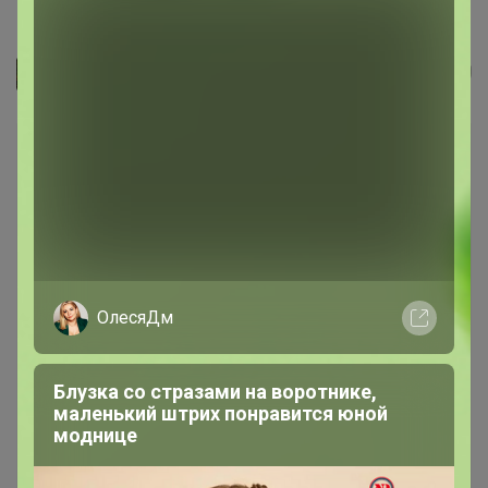
Туалетная бумага Mon Rulon,...
Джилка
ОлесяДм
Блузка со стразами на воротнике,
маленький штрих понравится юной
моднице