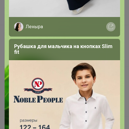
Торговые марки
Наша команда
В наличии
Леныра
Подарочные сертификаты
Реклама на сайте
Рубашка для мальчика на кнопках Slim
Поставщикам
fit
Вакансии
support@24-ok.ru
Написать в поддержку
Защита покупателя
Помощь
О нас
Все предложения