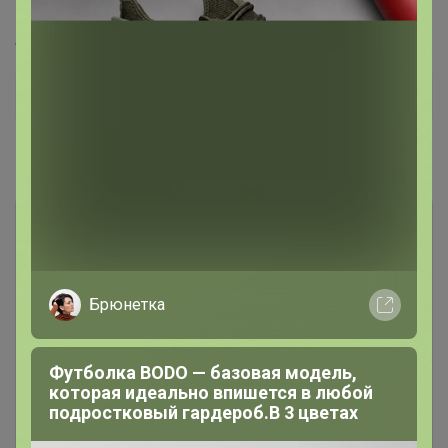
этот вопрос.
Артикул
5051389
Дополнительная информация
Комментарии
Брюнетка
Чтобы написать комментарий необходимо
Футболка BODO — базовая модель,
авторизоваться на сайте!
которая идеально впишется в любой
Это займет меньше минуты
подростковый гардероб.В 3 цветах