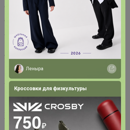
Страна: Россия
В боксе: 5 шт
Состав: Фанера
Материалы: фанера
Фасовка: по 1 шт
Индивидуальная упаковка: Пакет
Габариты товара: 51 см × 45 см × 34 см
Сертификат: Не подлежит сертификации
Цвет: МИКС
Леныра
Размер, см: 51 х 45
Материал: Текстиль, Фанера
Фиксированная цена: Да
Кроссовки для физкультуры
Подвесной гамак для вашего любимого питомца.
Кошки очень теплолюбивые животные особенно в
холодный период года. Часто можно наблюдать как
они пытаются устроиться рядом с батареей на
подоконник. Лежанка для кошек и котиков решает