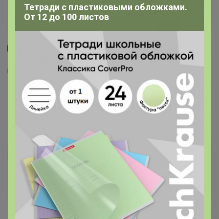
Тетради с пластиковыми обложками.
От 12 до 100 листов
Скидка
1
22
Гамак для кошки с лежанкой, 51×45×34 см,
на батарею, разборный, полированная
фанера, цвет МИКС
2 100
р
Орг.
462р
Доставка ~ 7 дней с момента включения в
счет
После 15 августа 2026 г.
Производитель