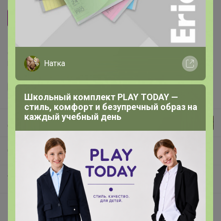
Пижон
Делая заказ, Вы подтверждаете что ознакомлены с
регламентом выкупа
и соглашаетесь с
договором оферты
.
Натка
Школьный комплект PLAY TODAY —
стиль, комфорт и безупречный образ на
каждый учебный день
Джилка
СП286 СИМА-ЛЕНД. ЗооЛанд. Товары для любимых питомцев.
Товары для кошек
Описание