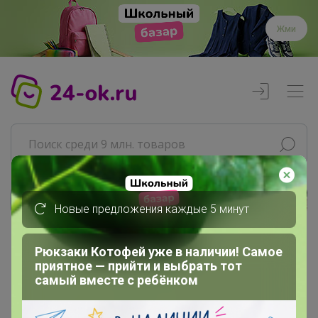
Жми
Новые предложения каждые 5 минут
Реклама
Рюкзаки Котофей уже в наличии! Самое
Главная
приятное — прийти и выбрать тот
Джилка
самый вместе с ребёнком
СП286 СИМА-ЛЕНД. ЗооЛанд....
Товары для кошек