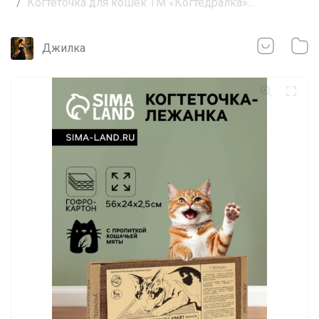
Когтеточка для кошек ТМ «Когтедралка»...
Джилка