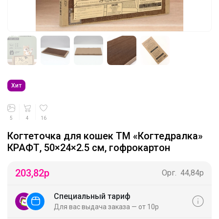
Хит
5
4
16
Когтеточка для кошек ТМ «Когтедралка»
КРАФТ, 50×24×2.5 см, гофрокартон
203,82
р
Орг.
44,84р
Специальный тариф
Для вас выдача заказа — от 10р