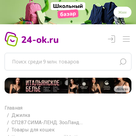
Жми
Реклама
Главная
Джилка
СП287 СИМА-ЛЕНД. ЗооЛанд....
Товары для кошек