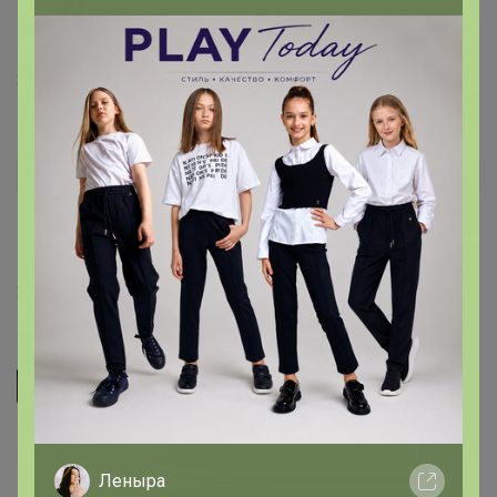
27 мая, 2026 15:29
АленаКруп
Автор уже получил заказ!
Давно хотела приобрести эту гортензию, получила
хорошо упакована, буду садить
26 мая, 2026 14:53
ТШ
Хороший живой саженец, почки начали набухать. За 
такие деньги - огонь. Упаковано все отлично. 
Леныра
Благодарю!!! ☀️♥️