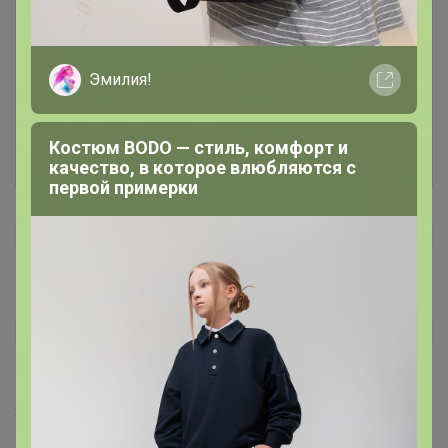
Чтобы написать комментарий необходимо
авторизоваться на сайте!
Эмилия!
Это займет меньше минуты
Костюм BODO — стиль, комфорт и
Войти
Зарегистрироваться
качество, в которое влюбляются с
первой примерки
Белянка24
Автор уже получил заказ!
Отличный саженец.
3 августа, 2026 09:53