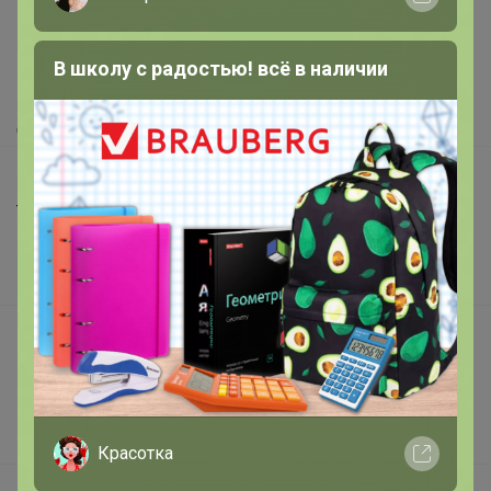
Как здесь все устроено?
Как сделать заказ?
В школу с радостью! всё в наличии
Как получить?
Доставка
Шоурумы
Торговые марки
Наша команда
В наличии
Подарочные сертификаты
Реклама на сайте
Поставщикам
Вакансии
Красотка