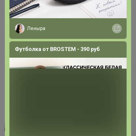
состояние саженца и отправляет заказчику.
Леныра
15 мая, 2026 14:10
Футболка от BROSTEM - 390 руб
СантаЯ
Автор уже получил заказ!
Саженец с набухшими почками. Высота 20 см.
Упакован в цилиндр из плёнки.
12 мая, 2026 11:10
irisha1964
Автор уже получил заказ!