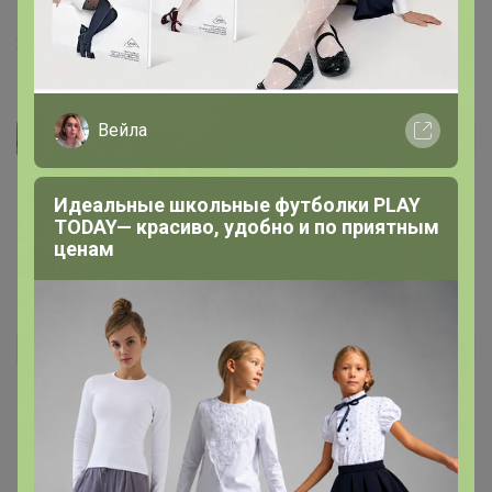
22 июля, 2025 21:12
Вейла
надика
Автор уже получил заказ!
Девочки большие молодцы отлично упаковали. Всё
Идеальные школьные футболки PLAY
целое.
TODAY— красиво, удобно и по приятным
ценам
19 сентября, 2024 15:02
Лино4ка
Автор уже получил заказ!
Саженец совсем мелкий.
12 сентября, 2024 16:44