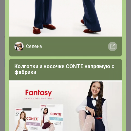
8 августа, 2025 17:57
Селена
elochka0302
Автор уже получил заказ!
Колготки и носочки CONTE напрямую с
фабрики
elochka0302
, дополняю отзыв, эта малышка
перезимовала. Я конечно до последнего доращивала
её в теплице, а потом отправила в прикол. Вот
результат на сегодняшний день. Сейчас в объёме 1л в
этом году уже переваливать не буду.