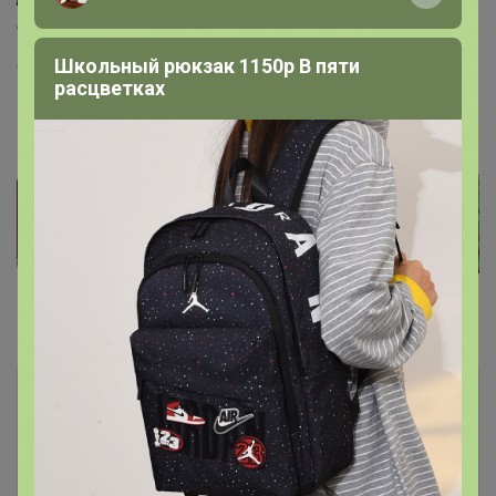
гортензии цветут на побегах текущего года.
Школьный рюкзак 1150р В пяти
Скоропортящийся продукт
расцветках
Фотографии покупателей
9
Комментарии
22