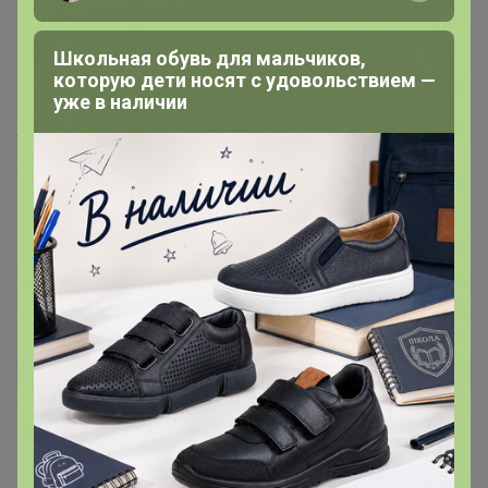
19 мая, 2026 12:14
Школьная обувь для мальчиков,
которую дети носят с удовольствием —
уже в наличии
Happy Baby
elen020983
, дОбрый день. Она у вас будет жить. Эти 
гортензии не в горшках!. про горшок нигде не 
написано 
17 мая, 2026 22:07
elen020983
Автор уже получил заказ!
Гортензия пришла в ужасном состоянии, даже без
горшочка, просто замотана в пленку, то что выживет
0%. Очень жаль, что организатор видит неживое