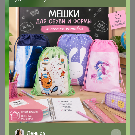
надеяться, что выживет)
5 сентября, 2024 16:04
Olga. Shadrina
Красота! Обязательно закажу и весной посажу
3 сентября, 2024 22:01
Реклама
Леныра