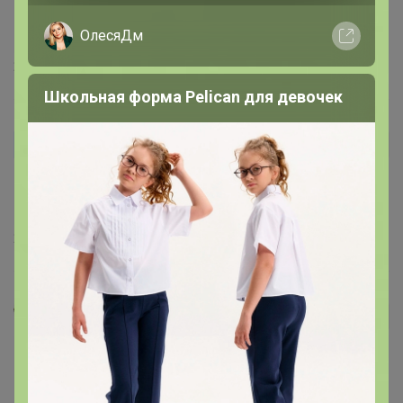
Пришел живой саженец с почками и ростками.
ОлесяДм
посадила в землю. растет. дал новые ростки.
28 апреля, 2026 18:54
Школьная форма Pelican для девочек
vasilieva1984
Автор уже получил заказ!
Хороший саженец,очень хорошо упакован,живой!
Благодарю орга!Быстрая доставка.
23 апреля, 2026 22:44
Тутта
Автор уже получил заказ!
В воскресенье заказала-в четверг получила,с
отказами и заменами. Саженцы шикарные с развитой
корневой.