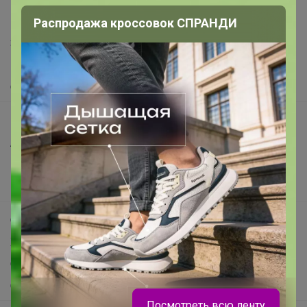
support@24-ok.ru
Написать в поддержку
Распродажа кроссовок СПРАНДИ
Защита покупателя
Помощь
О нас
Все предложения
Анонсы
Новости
Поддержка альпак
Самое выгодное
Хиты продаж
Самое желанное
Самое быстрое
Посмотреть всю ленту