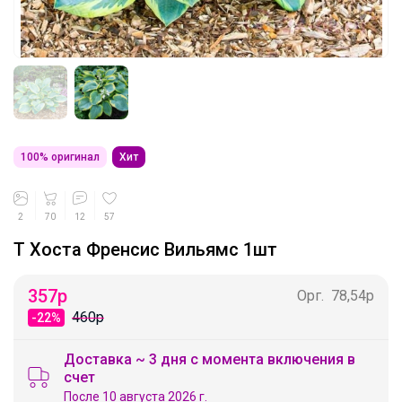
100% оригинал
Хит
2
70
12
57
Т Хоста Френсис Вильямс 1шт
357
р
Орг.
78,54р
460р
-22%
Доставка ~ 3 дня с момента включения в
счет
После 10 августа 2026 г.