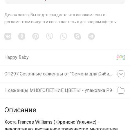
Делая заказ, Вы подтверждаете что ознакомлены с
регламентом выкупа
и соглашаетесь с
договором оферты
.
Happy Baby
СП297 Сезонные саженцы от "Семена для Сибири"❗ Местный склад❗ не предзаказ: заказали=получили (svet)
1 саженцы МНОГОЛЕТНИЕ ЦВЕТЫ - упаковка Р9
Описание
Хоста Frances Williams ( Френсис Уильямс) -
декоративно-лиственное травянистое многолетнее