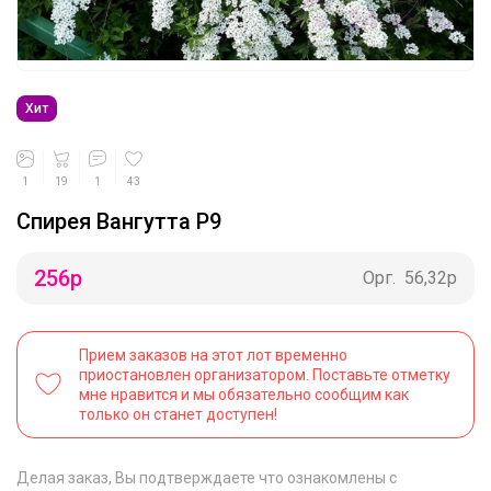
Хит
1
19
1
43
Спирея Вангутта Р9
256
р
Орг.
56,32р
Прием заказов на этот лот временно
приостановлен организатором. Поставьте отметку
мне нравится и мы обязательно сообщим как
только он станет доступен!
Делая заказ, Вы подтверждаете что ознакомлены с