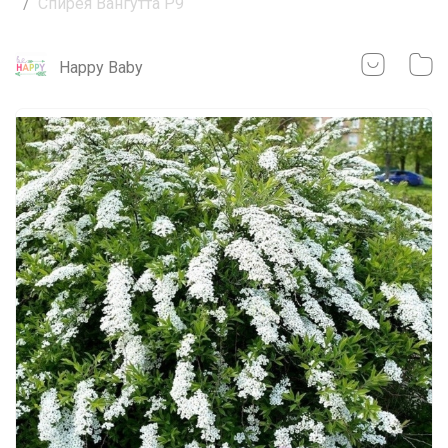
Спирея Вангутта Р9
Happy Baby