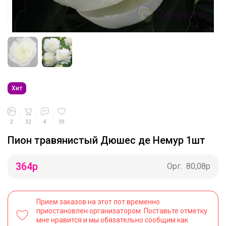
Хит
2
32
4
39
Пион травянистый Дюшес де Немур 1шт
364
р
Орг.
80,08р
Прием заказов на этот лот временно
приостановлен организатором. Поставьте отметку
мне нравится и мы обязательно сообщим как