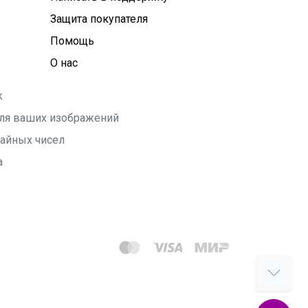
Защита покупателя
Помощь
О нас
k
 для ваших изображений
чайных чисел
а