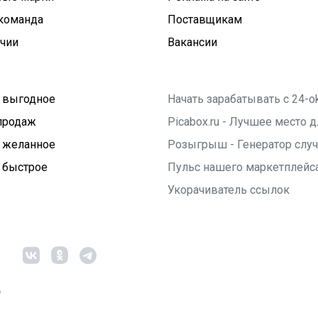
команда
Поставщикам
ичии
Вакансии
 выгодное
Начать зарабатывать с 24-o
продаж
Picabox.ru - Лучшее место
 желанное
Розыгрыш - Генератор слу
 быстрое
Пульс нашего маркетплейс
Укорачиватель ссылок
6