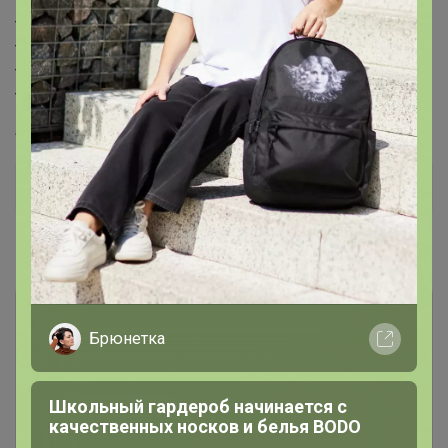
* возраст: от 6 лет.
* форма: пятиугольная.
* материал: ПВХ.
* объём: 575 л.
* есть клапан для слива воды.
Артикул
1693615
Дополнительная информация
Комментарии
Брюнетка
Школьный гардероб начинается с
качественных носков и белья BODO
Чтобы написать комментарий необходимо