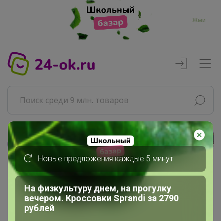
Жми
Реклама
Новые предложения каждые 5 минут
Главная
Джилка
На физкультуру днем, на прогулку
вечером. Кроссовки Sprandi за 2790
СП126 СИМА ЛЕНД.Товары для...
рублей
Отдых и развлечения