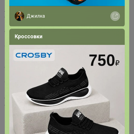
Артикул поставщика: 54153
Джилка
Страна: Китай
В боксе: 3 шт
Состав: ПВХ
Кроссовки
Материалы: ПВХ
Фасовка: по 1 шт
Индивидуальная упаковка: Цветная коробка
Габариты товара: 213 см × 207 см × 69 см
Сертификат: Не подлежит сертификации
Цвет: Голубой
Форма: Пятиугольная
Вид бассейна: Надувной
Диаметр, см: 213
Длина, см: 213
Ширина, см: 206
Ширина, см: 206
Высота, см: 69
Наличие насоса: Нет