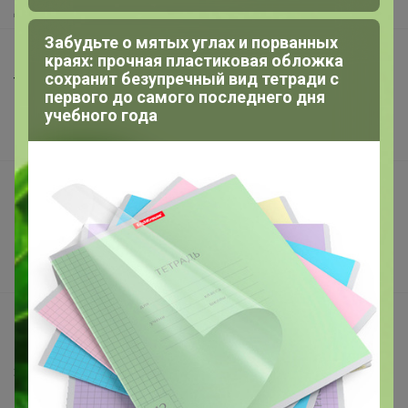
Доставка
Забудьте о мятых углах и порванных
Шоурумы
краях: прочная пластиковая обложка
сохранит безупречный вид тетради с
Торговые марки
первого до самого последнего дня
Наша команда
учебного года
В наличии
Подарочные сертификаты
Реклама на сайте
Поставщикам
Вакансии
support@24-ok.ru
Написать в поддержку
Защита покупателя
Помощь