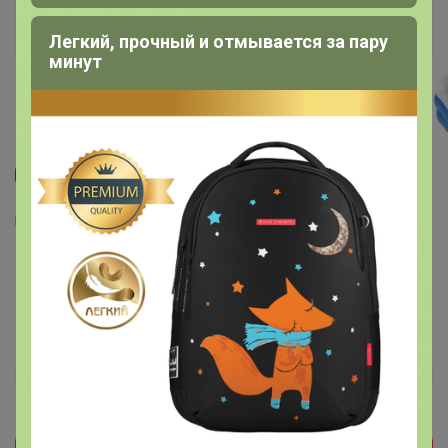
Легкий, прочный и отмывается за пару
минут
Скидка
9
1
5
Бассейн надувной Bestway, 213×206×69 см,
с сиденьями и подголовниками, от 6 лет,
54153
3 550
р
Орг.
710р
Прием заказов на этот лот временно