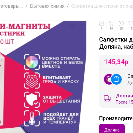
товары....
Бытовая химия
Салфетки для стирки от окр
7
19
15
15
Салфетки д
Доляна, наб
145,34
р
Сп
Дл
Достав
После 15
Производите
Доляна