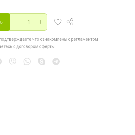
ть
 подтверждаете что ознакомлены с
регламентом
аетесь с
договором оферты
.