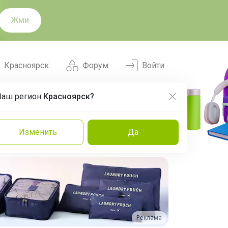
Жми
Красноярск
Форум
Войти
Ваш регион
Красноярск?
Нравится
Заказы
Изменить
Да
и
Команда
Торговые марки
Эксперты
Реклама