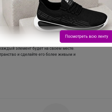
оративных предметов или книг.
50 × 25 × 110 см обеспечивают
е если помещение небольшое.
дизайн гарантирует надежность и
чая риск опрокидывания.
бновляемый ресурс, что делает этот
Посмотреть всю ленту
ю окружающей среды.
оты, практичности и экологичности. Она
каждый элемент будет на своем месте.
Брюнетка
ранство и сделайте его более живым и
Стильные кроссовки на физкультуру 790р