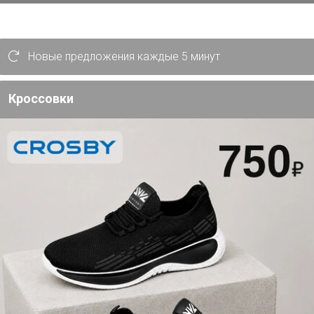
Новые предложения каждые 5 минут
Кроссовки
ли офисе с напольной подставкой из
укция с шестью уровнями станет
ационально использовать пространство
ка, который не только эстетичен, но и
чностью. Высота 110 см позволяет
ном месте, превращая их в стильные
оздает тёплую атмосферу и гармонично
временный или классический.
а: возможность организовать
шков делает эту подставку