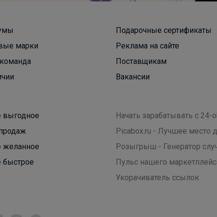
Эмилия!
умы
Подарочные сертификаты
вые марки
Реклама на сайте
команда
Поставщикам
Трикотажный джемпер-обманка для девочек,
размеры 134-164
ичии
Вакансии
 выгодное
Начать зарабатывать с 24-o
продаж
Picabox.ru - Лучшее место
 желанное
Розыгрыш - Генератор слу
 быстрое
Пульс нашего маркетплейс
Укорачиватель ссылок