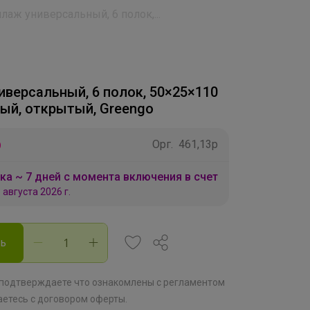
лаж универсальный, 6 полок,...
иверсальный, 6 полок, 50×25×110
ный, открытый, Greengo
р
Орг.
461,13р
ка ~ 7 дней с момента включения в счет
 августа 2026 г.
ть
 подтверждаете что ознакомлены с
регламентом
аетесь с
договором оферты
.