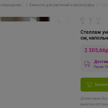
ерьерная....
Ёмкости для растений и аксессуары
Стел
10
1
31
Стеллаж ун
см, наполь
2 305,66
Достав
После 15
Заказа
Делая заказ, Вы
выкупа
и соглаш