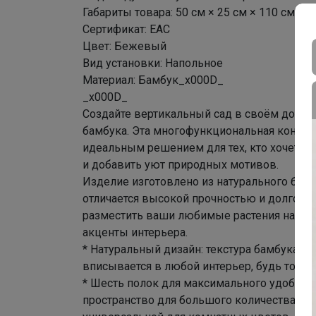
Габариты товара: 50 см × 25 см × 110 см
Сертификат: ЕАС
Цвет: Бежевый
Вид установки: Напольное
Материал: Бамбук_x000D_
_x000D_
Создайте вертикальный сад в своём доме и
бамбука. Эта многофункциональная констр
идеальным решением для тех, кто хочет р
и добавить уют природных мотивов.
Изделие изготовлено из натурального бамбу
отличается высокой прочностью и долгове
разместить ваши любимые растения на вид
акценты интерьера.
* Натуральный дизайн: текстура бамбука с
вписывается в любой интерьер, будь то со
* Шесть полок для максимального удобств
пространство для большого количества гор