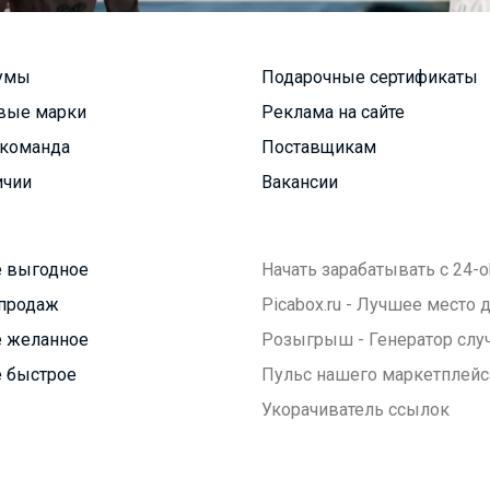
умы
Подарочные сертификаты
вые марки
Реклама на сайте
команда
Поставщикам
ичии
Вакансии
 выгодное
Начать зарабатывать с 24-o
продаж
Picabox.ru - Лучшее место
 желанное
Розыгрыш - Генератор слу
 быстрое
Пульс нашего маркетплейс
Укорачиватель ссылок