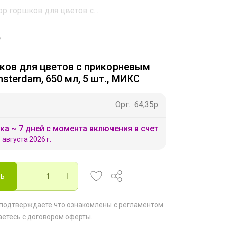
р горшков для цветов с...
ков для цветов с прикорневым
terdam, 650 мл, 5 шт., МИКС
Орг.
64,35р
ка ~ 7 дней с момента включения в счет
 августа 2026 г.
ть
 подтверждаете что ознакомлены с
регламентом
аетесь с
договором оферты
.