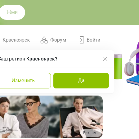
Жми
Красноярск
Форум
Войти
Ваш регион
Красноярск?
Нравится
Заказы
Изменить
Да
и
Команда
Торговые марки
Эксперты
Реклама