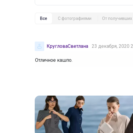
Все
С фотографиями
От получивших 
КругловаСветлана
23 декабря, 2020 
Отличное кашпо.