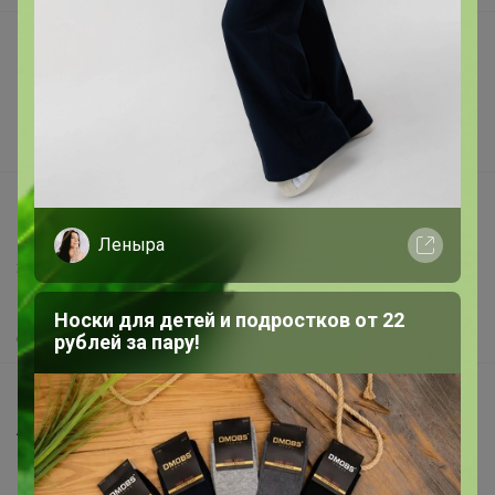
Подарочные сертификаты
Реклама на сайте
Поставщикам
Вакансии
support@24-ok.ru
Написать в поддержку
Леныра
Защита покупателя
Помощь
Носки для детей и подростков от 22
О нас
рублей за пару!
Все предложения
Анонсы
Новости