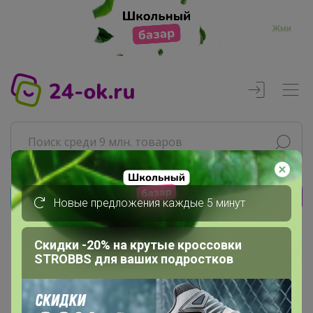
Жми
Новые предложения каждые 5 минут
Реклама
Скидки -20% на крутые кроссовки
Главная
STROBBS для ваших подростков
Джилка
СП96 СИМА-ЛЕНД - Одежда обувь,...
Хотелки