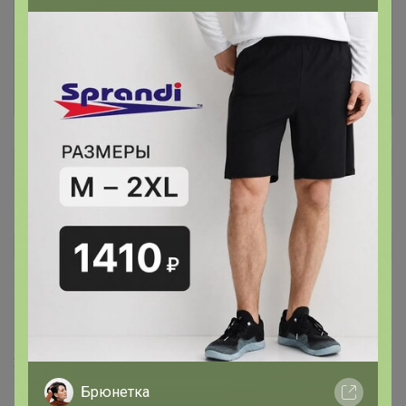
авторизоваться на сайте!
Это займет меньше минуты
Войти
Зарегистрироваться
Лена 1967
Автор уже получил заказ!
Каркас хлипкий, не держит форму," 2 этаж" сползает на
первый, 😀даже при полном заполнении, что не очень
комфортно в использовании.🙄
21 мая, 2021 18:00
Брюнетка