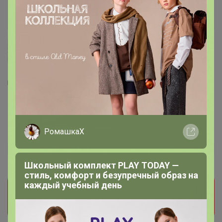
4
2
1
7
Косметичка дорожная на молнии с ручкой,
с 2 отделами, с рисунком, чёрная
РомашкаХ
193,5
р
Орг.
38,7р
Школьный комплект PLAY TODAY —
стиль, комфорт и безупречный образ на
Прием заказов на этот лот временно
каждый учебный день
приостановлен организатором. Поставьте отметку
мне нравится и мы обязательно сообщим как
только он станет доступен!