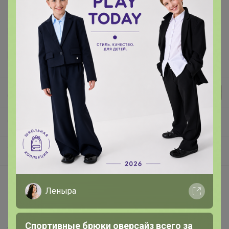
Делая заказ, Вы подтверждаете что ознакомлены с
регламентом выкупа
и соглашаетесь с
договором оферты
.
Джилка
СП96 СИМА-ЛЕНД - Одежда обувь, сумки, Рюкзаки, Зонты, Перчатки
Хотелки
Описание
Леныра
Габариты: 20 x 13 x 14 см; Мин. кол-во для заказа: 1;
Вес: 126 г; Страна: Китай; В боксе: 200 шт; Состав:
Спортивные брюки оверсайз всего за