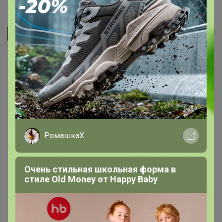
Косметичка дорожная на молнии...
Джилка
РомашкаХ
Очень стильная школьная форма в
стиле Old Money от Нappy Вaby