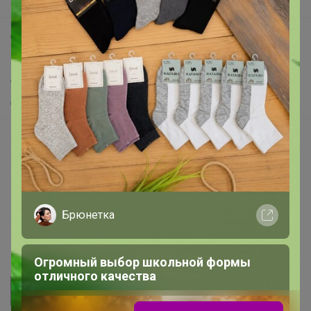
Поддержка альпак
Самое выгодное
Хиты продаж
Самое желанное
Самое быстрое
Начать зарабатывать с 24-ok
Picabox.ru - Лучшее место для ваших изображений
Розыгрыш - Генератор случайных чисел
Пульс нашего маркетплейса
Брюнетка
Укорачиватель ссылок
Огромный выбор школьной формы
отличного качества