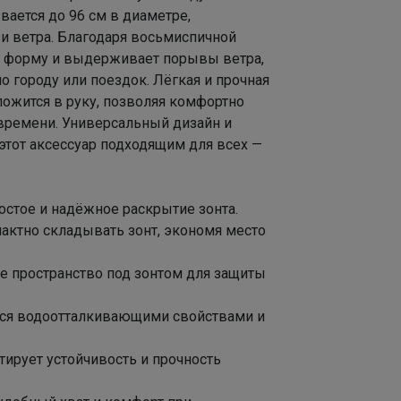
Нескучные школьный юбки от Nоblе Реoplе на
вается до 96 см в диаметре,
любой вкус
и ветра. Благодаря восьмиспичной
т форму и выдерживает порывы ветра,
о городу или поездок. Лёгкая и прочная
ожится в руку, позволяя комфортно
 времени. Универсальный дизайн и
этот аксессуар подходящим для всех —
остое и надёжное раскрытие зонта.
актно складывать зонт, экономя место
е пространство под зонтом для защиты
тся водоотталкивающими свойствами и
тирует устойчивость и прочность