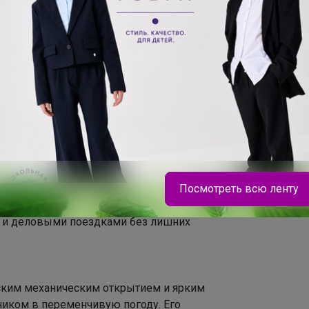
з приятных на ощупь материалов
 удобным и комфортным.
выбранный зонт прослужит многие
 вида.
получаете не только надёжную защиту
орый подчеркнёт ваш вкус и
егантными оттенками, идеально
невной носки, а женские зонты
 цветов, а также оригинальных
образе.
олговечности и эстетической
Посмотреть всю ленту
 вам комфорт и уверенность в любую
и и деловыми поездками без лишних
Леныра
ским механическим открытием и ярким
иком в переменчивую погоду. Его