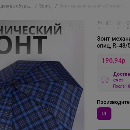
ежда обувь,...
Зонты
Зонт механический «Клетка»,...
5
1
3
6
Зонт механи
спиц, R=48/
196,94
р
Достав
счет
После 18
Производите
Qf