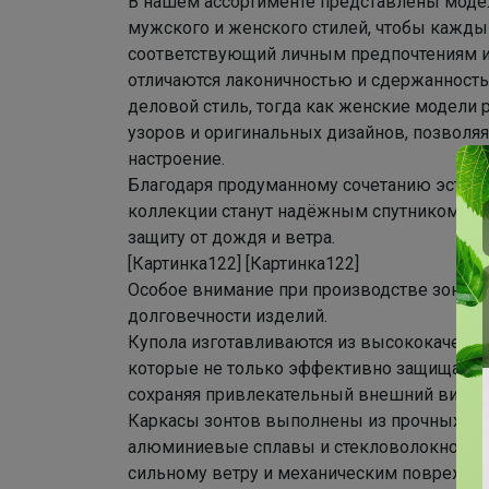
В нашем ассортименте представлены моде
мужского и женского стилей, чтобы кажды
соответствующий личным предпочтениям и
отличаются лаконичностью и сдержанность
деловой стиль, тогда как женские модели
узоров и оригинальных дизайнов, позволя
настроение.
Благодаря продуманному сочетанию эстети
коллекции станут надёжным спутником в л
защиту от дождя и ветра.
[Картинка122] [Картинка122]
Особое внимание при производстве зонтов 
долговечности изделий.
Купола изготавливаются из высококачест
которые не только эффективно защищают о
сохраняя привлекательный внешний вид на
Каркасы зонтов выполнены из прочных и лё
алюминиевые сплавы и стекловолокно, что
сильному ветру и механическим поврежд