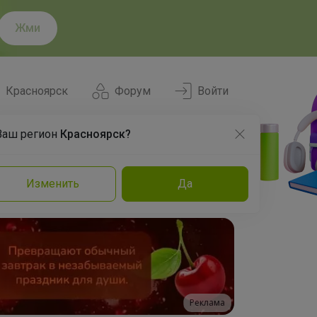
Жми
Красноярск
Форум
Войти
Ваш регион
Красноярск?
Нравится
Заказы
Изменить
Да
и
Команда
Торговые марки
Эксперты
Реклама