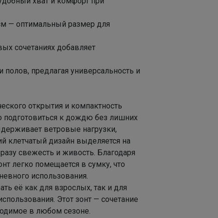
 удобный хват и комфорт при
 см — оптимальный размер для
Брюнетка
вых сочетаниях добавляет
и полов, предлагая универсальность и
Школьная форма и одежда до 186 см по супер
классным ценам
ического открытия и компактность
о подготовиться к дождю без лишних
выдерживает ветровые нагрузки,
ий клетчатый дизайн выделяется на
разу свежесть и живость. Благодаря
т легко помещается в сумку, что
невного использования.
ть её как для взрослых, так и для
использования. Этот зонт — сочетание
ходимое в любом сезоне.