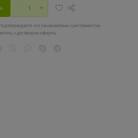
ть
 подтверждаете что ознакомлены с
регламентом
аетесь с
договором оферты
.