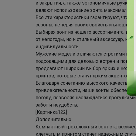
и закрытия, а также эргономичные ручки и
делают использование зонта максимально
Все эти характеристики гарантируют, что 
сезоны, не теряя своих свойств и внешнего
Выбирая зонт из нашего ассортимента, вы 
от непогоды, но и стильный аксессуар, кот
индивидуальность.
Мужские модели отличаются строгими и эл
подходящими для деловых встреч и повсед
предлагают широкий выбор ярких и нежных
принтов, которые станут ярким акцентом в 
Благодаря сочетанию высокого качества, д
привлекательности, наши зонты обеспечат
погоду, позволяя наслаждаться прогулкам
забот и неудобств.
[Картинка122]
Дополнительно
Компактный трёхсложный зонт с классиче
клетчатым принтом станет надёжным спутн