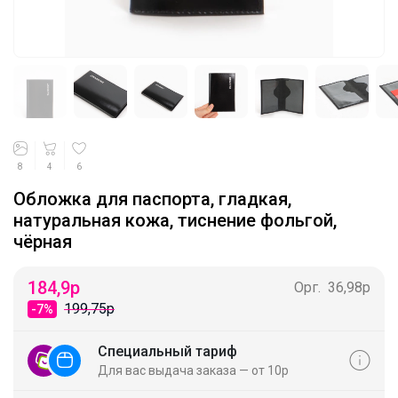
8
4
6
Обложка для паспорта, гладкая,
натуральная кожа, тиснение фольгой,
чёрная
184,9
р
Орг.
36,98р
199,75р
-7%
Специальный тариф
Для вас выдача заказа — от 10р