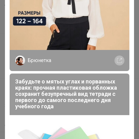
Торговые марки
Наша команда
В наличии
Подарочные сертификаты
Реклама на сайте
Брюнетка
Поставщикам
Вакансии
Забудьте о мятых углах и порванных
support@24-ok.ru
краях: прочная пластиковая обложка
сохранит безупречный вид тетради с
Написать в поддержку
первого до самого последнего дня
Защита покупателя
учебного года
Помощь
О нас