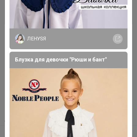
Войти
Зарегистрироваться
ЛЕНУSЯ
Блузка для девочки "Рюши и бант"
Реклама
Как здесь все устроено?
Как сделать заказ?
Как получить?
Доставка
Шоурумы