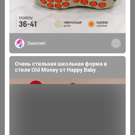
Страна: Россия
В боксе: 24 шт
Состав: См. на упаковке
Материалы: см. на упаковке
Фасовка: по 1 шт
Индивидуальная упаковка: Без упаковки
Эмилия!
Сертификат: ЕАС
Цвет: Чёрный, Жёлтый
Очень стильная школьная форма в
Для кого: Унисекс
стиле Old Money от Нappy Вaby
Вес нетто, г: 100
Тематика праздника: Универсальная тематика
Возраст: Взрослый
Вкус: Пиво
На палочке: Нет_x000D_
_x000D_
Состав: сахар, вода, патока карамельная, регулятор
кислотности Е330, ароматизатор – пиво, пищевой
краситель.