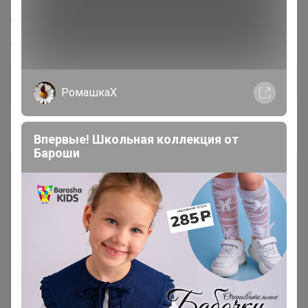
Масса нетто: 100 г.
Срок годности: 12 месяцев
Артикул
4757925
Дополнительная информация
РомашкаХ
Комментарии
Впервые! Школьная коллекция от
Бароши
Чтобы написать комментарий необходимо
авторизоваться на сайте!
Это займет меньше минуты