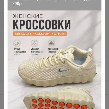
790р
Фабрика счастья
Делая заказ, Вы подтверждаете что ознакомлены с
регламентом выкупа
и соглашаетесь с
договором оферты
.
Джилка
СП46 СИМА-ЛЕНД: НЕСКУЧНЫЕ подарки, приколы, креативная упаковка с характером
Продукты питания
Описание