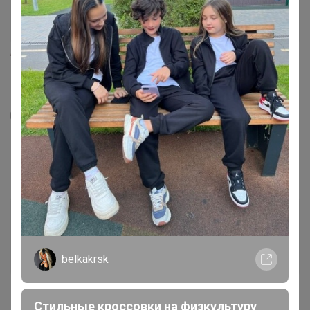
5
1
Леденцы в банке «Ешь пиво», вкус: пиво,
100 г (18+)
133,3
р
Орг.
26,66р
Доставка ~ 7 дней с момента включения в
счет
belkakrsk
После 14 августа 2026 г.
Производитель
Стильные кроссовки на физкультуру