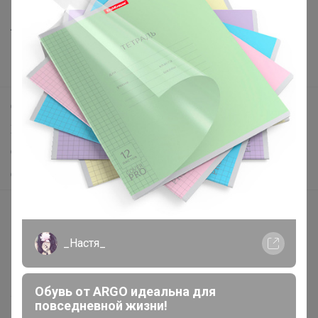
Все предложения
Анонсы
Новости
Поддержка альпак
Самое выгодное
Хиты продаж
Самое желанное
Самое быстрое
Начать зарабатывать с 24-ok
Picabox.ru - Лучшее место для ваших изображений
_Настя_
Розыгрыш - Генератор случайных чисел
Пульс нашего маркетплейса
Обувь от ARGO идеальна для
Укорачиватель ссылок
повседневной жизни!