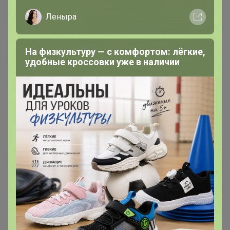
Леныра
На физкультуру — с комфортом: лёгкие,
удобные кроссовки уже в наличии
3
2
2
Цена за 3 шт. Пакет подарочный крафт
«Несу счастье », 24×14×28 см
97,78
р
Орг.
19,56р
Доставка ~ 7 дней с момента включения в
счет
После 15 августа 2026 г.
Производитель