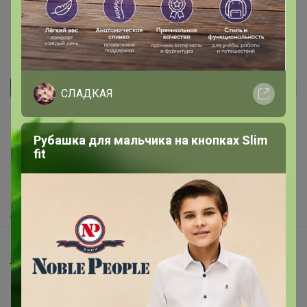
СЛАДКАЯ
Реклама
Рубашка для мальчика на кнопках Slim
Как здесь все устроено?
fit
Как сделать заказ?
Как получить?
Доставка
Шоурумы
Торговые марки
Наша команда