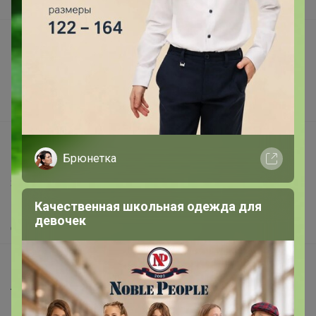
В наличии
Подарочные сертификаты
Реклама на сайте
Поставщикам
Вакансии
support@24-ok.ru
Брюнетка
Написать в поддержку
Защита покупателя
Качественная школьная одежда для
Помощь
девочек
О нас
Все предложения
Анонсы
Новости