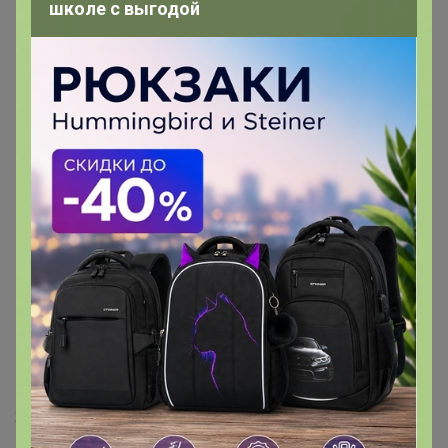
школе с выгодой
- Отличные пакеты ,каждый пакет упакован отдельно.
Картон ,чтоб не помялись.
- Мне понравился)
- Подарочный пакет пришёл целый непонятый всё
хорошо
- Упаковано супер. Спасибо
- Быстрая доставка, в отличном состоянии. Всё
соответствует описанию.
- Товар качественный.прикольный и необычный
пакетик.сниженна оценка за доставку в 4 недели
2 марта, 2026 17:07