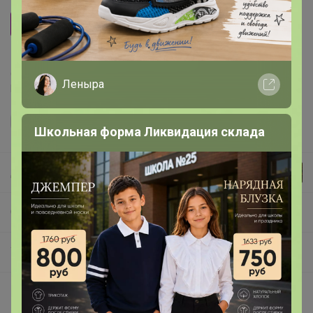
Upak land
Делая заказ, Вы подтверждаете что ознакомлены с
Леныра
регламентом выкупа
и соглашаетесь с
договором оферты
.
Школьная форма Ликвидация склада
Джилка
СП46 СИМА-ЛЕНД: НЕСКУЧНЫЕ подарки, приколы, креативная упаковка с характером
Упаковка
Описание