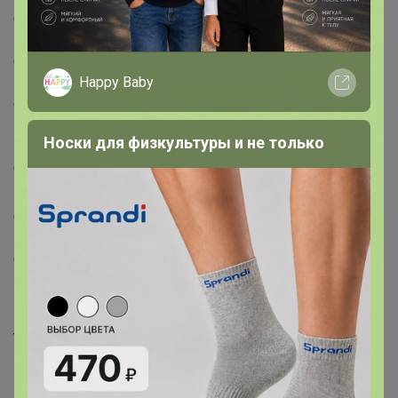
Страна: Россия
В боксе: 500 шт
Состав: Бумага
Happy Baby
Материалы: бумага
Фасовка: по 1 шт
Индивидуальная упаковка: Пакет (БОПП, полиэтилен,
Носки для физкультуры и не только
ПВХ, дой-пак)
Сертификат: ЕАС
Цвет: Белый
Для кого: Унисекс
Плотность, г/м²: 90
Длина, см: 28
Ширина, см: 14
Высота, см: 28
Рекомендуемая нагрузка, кг: 3
Тематика: Надписи, цифры, буквы
Вид упаковки: Пакет бумажный, Крафтовая упаковка
Рисунок: Да