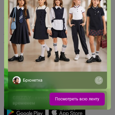
Поддержка альпак
Самое выгодное
Хиты продаж
Самое желанное
Самое быстрое
Начать зарабатывать с 24-ok
Picabox.ru - Лучшее место для ваших изображений
Розыгрыш - Генератор случайных чисел
Пульс нашего маркетплейса
Брюнетка
Укорачиватель ссылок
GRIZZLY - качество, проверенное
Посмотреть всю ленту
временем