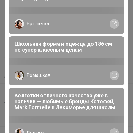
Реклама на сайте
Поставщикам
Брюнетка
Вакансии
support@24-ok.ru
Школьная форма и одежда до 186 см
Написать в поддержку
по супер классным ценам
Защита покупателя
Помощь
РомашкаХ
О нас
Все предложения
Колготки отличного качества уже в
наличии — любимые бренды Котофей,
Анонсы
Mark Formelle и Лукоморье для школы
Новости
Поддержка альпак
Леныра