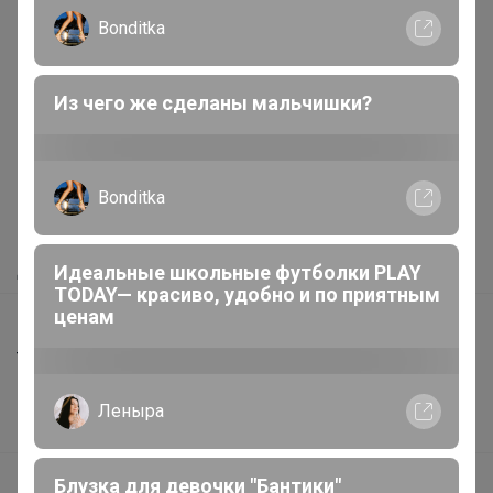
Bonditka
Реклама
Из чего же сделаны мальчишки?
Как здесь все устроено?
Bonditka
Как сделать заказ?
Как получить?
Доставка
Идеальные школьные футболки PLAY
TODAY— красиво, удобно и по приятным
ценам
Шоурумы
Торговые марки
Наша команда
Леныра
В наличии
Подарочные сертификаты
Блузка для девочки "Бантики"