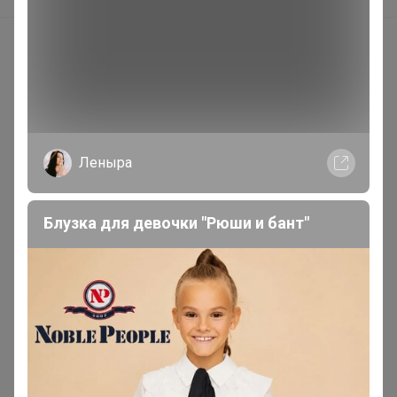
Покупают вместе
Леныра
Блузка для девочки "Рюши и бант"
Скидка
140р
Цена за 10 шт. Тетрадь 48
Скидка
листов в клетку,
140р
Calligrata «Океан», МИКС
Цена за 10 шт. Тетрадь
«Дикие кошки», 48
листов, в клетку, МИКС