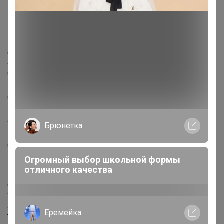
Описание
Доставка: Платная
Артикул поставщика: 2332910
Страна: Россия
В боксе: 100 шт
Состав: Бумага, картон
Материалы: бумага, картон
Фасовка: по 1 шт
Брюнетка
Индивидуальная упаковка: Без упаковки
Сертификат: ЕАС
Набор: Нет
Огромный выбор школьной формы
отличного качества
Цвет: МИКС
Для кого: Унисекс
Формат: А5
Линовка блока: Клетка
Еремейка
Тип скрепления: На скобе