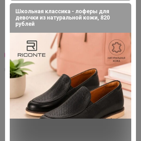
Школьная классика - лоферы для
девочки из натуральной кожи, 820
рублей
Скидка
8
161
12
Цена за 10 шт. Тетрадь 48 листов в клетку
Calligrata «Россия», серые листы, МИКС
145
р
Орг.
29р
Доставка
≈ 20р
Доставка ~ 10 дней с момента включения в
счет