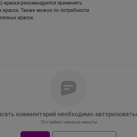
ы) краски рекомендуется применять
х красок. Также можно по потребности
иловых красок.
Брюнетка
сать комментарий необходимо авторизоватьс
BODO знает, как превратить классику в
любимую вещь подростка
Это займет меньше минуты