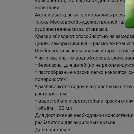
компонентов, что подтверждено сертифика
испытаний.
Акриловые краски тестировались российс
также Московской художественной галерее
художественными выставками.
Краски обладают способностью не замерз
циклы замораживания — размораживания б
Особенности использования и характеристи
* изготовлены на водной основе, акрилов
* безопасны для детей (но не рекомендуютс
* пастообразные краски легко наносятся, 
поверхностях;
* разбавляются водой и акриловыми связ
растворяются);
* водостойкие и светостойкие краски отли
* объём — 20 мл.
Для достижения необходимой консистенции
разбавители для акриловых красок.
Дополнительно