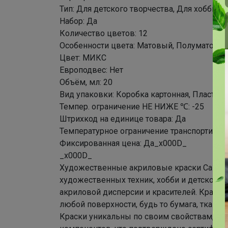
Тип: Для детского творчества, Для хобби и
Набор: Да
Количество цветов: 12
Особенности цвета: Матовый, Полуматовы
Цвет: МИКС
Европодвес: Нет
Объём, мл: 20
Вид упаковки: Коробка картонная, Пластик
Темпер. ограничение НЕ НИЖЕ ℃: -25
Штрихкод на единице товара: Да
Температурное ограничение транспортиров
Фиксированная цена: Да_x000D_
_x000D_
Художественные акриловые краски Calligra
художественных техник, хобби и детского 
акриловой дисперсии и красителей. Краск
любой поверхности, будь то бумага, ткань, 
Краски уникальны по своим свойствам, не