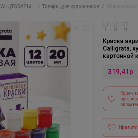
АНЦТОВАРЫ....
Товары для художников
Краска акрило
6
25
73
Краска акри
Calligrata,
картонной 
319,41
р
Прием з
организ
обязате
Нравитс