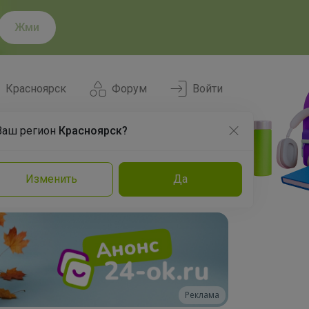
Жми
Красноярск
Форум
Войти
Ваш регион
Красноярск?
Нравится
Заказы
Изменить
Да
и
Команда
Торговые марки
Эксперты
Реклама