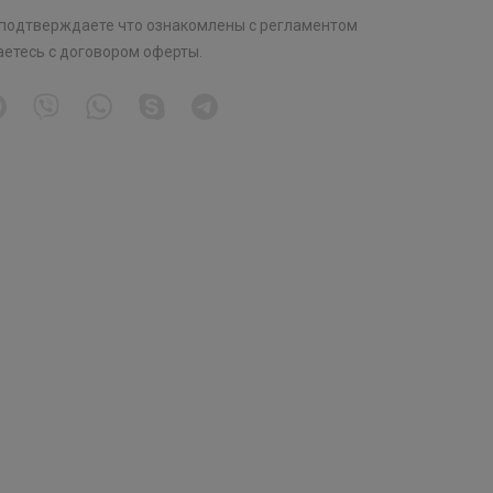
 подтверждаете что ознакомлены с
регламентом
аетесь с
договором оферты
.