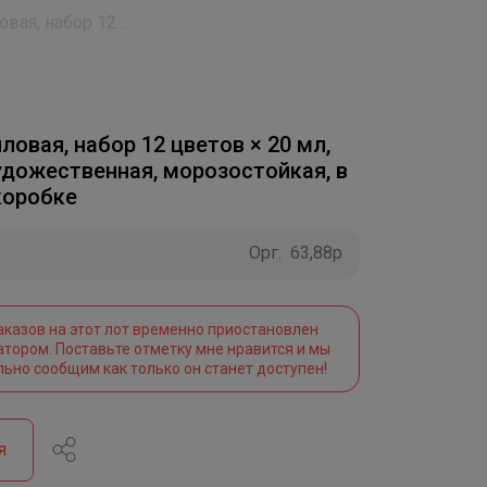
вая, набор 12...
ловая, набор 12 цветов × 20 мл,
 художественная, морозостойкая, в
коробке
Орг.
63,88р
аказов на этот лот временно приостановлен
атором. Поставьте отметку мне нравится и мы
льно сообщим как только он станет доступен!
я