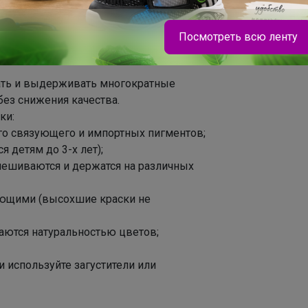
тами соответствия и протоколами
кими и зарубежными художниками, а
Посмотреть всю ленту
й, Галичникской и Вевчанской
ать и выдерживать многократные
Леныра
ез снижения качества.
ки:
ого связующего и импортных пигментов;
Детская коллекция качественного и легкого
я детям до 3-х лет);
термобелья
смешиваются и держатся на различных
ующими (высохшие краски не
чаются натуральностью цветов;
 используйте загустители или