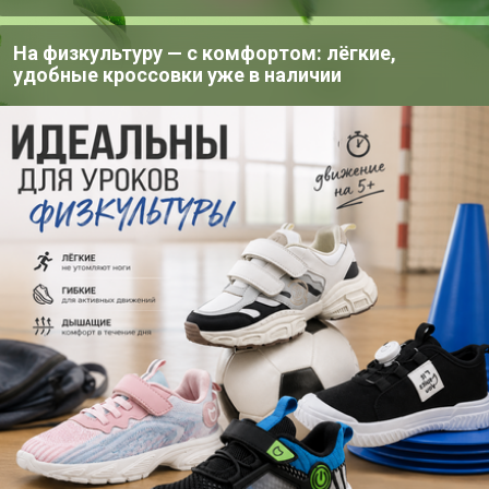
 декорирования
На физкультуру — с комфортом: лёгкие,
удобные кроссовки уже в наличии
й
овая банка
ки: Да
ta используются для разных
творчества. Изготовлены на основе
ами можно рисовать практически на
стекло, дерево, металл, пластмасса.
 токсичны, без вредных для здоровья