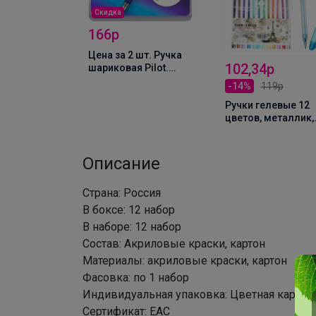
Скидка
166р
р
Цена за 2 шт. Ручка
102,34р
шариковая Pilot.
риковые 10
BPS-GP, синий
орпус
-14%
119р
стержень BPS-GP-EF,
й, с
Ручки гелевые 12
узел 0.5 мм, на
и
цветов, металлик,
масляной основе,
ми
узел 0.7 мм, в
резиновый упор
блистере на кнопк
Описание
Страна: Россия
В боксе: 12 набор
В наборе: 12 набор
Состав: Акриловые краски, картон
Материалы: акриловые краски, картон
Фасовка: по 1 набор
Индивидуальная упаковка: Цветная картон
Сертификат: ЕАС