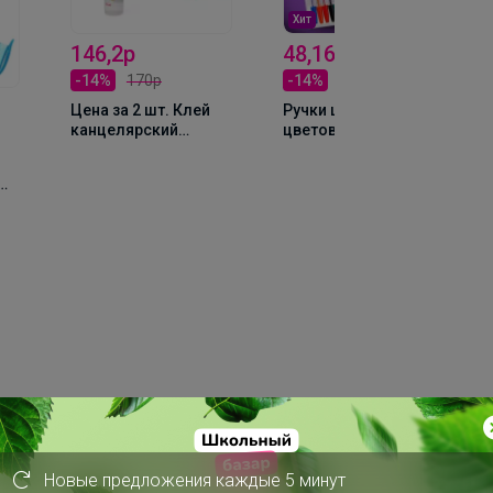
Хит
146,2р
48,16р
-14%
170р
-14%
56р
Цена за 2 шт. Клей
Ручки шариковые 10
канцелярский
цветов, корпус
ErichKrause, 50 мл, с
прозрачный, с
мягким
цветными
силиконовым
колпачками
аппликатором,
е
подходит для
бумаги,
морозостойкий
ная коробка
Новые предложения каждые 5 минут