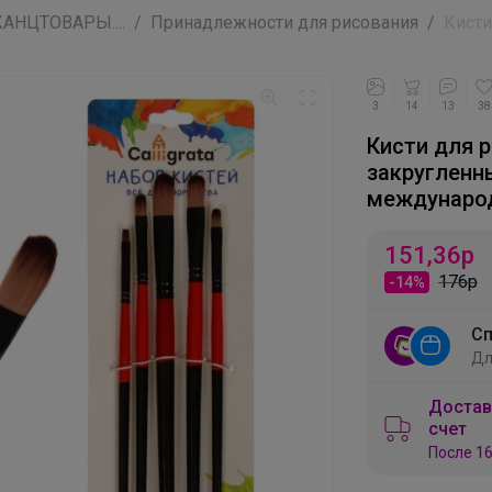
АНЦТОВАРЫ....
Принадлежности для рисования
Кисти
3
14
13
38
Кисти для р
закругленны
междунаро
151,36
р
176р
-14%
Сп
Дл
Достав
счет
После 16