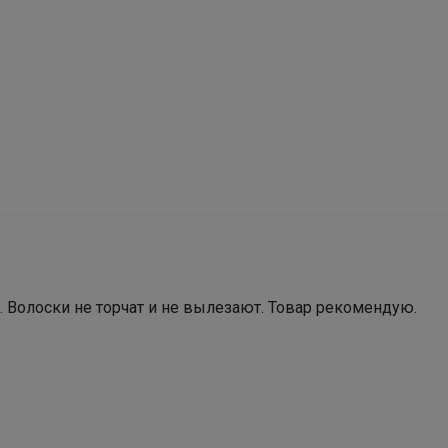
_Настя_
Челси на девочку, демисезон
. Волоски не торчат и не вылезают. Товар рекомендую. 