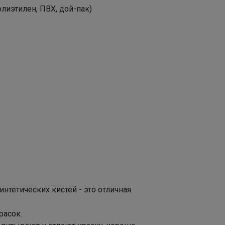
лиэтилен, ПВХ, дой-пак)
нтетических кистей - это отличная
расок.