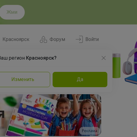
Жми
Красноярск
Форум
Войти
Ваш регион
Красноярск?
Нравится
Заказы
Изменить
Да
и
Команда
Торговые марки
Эксперты
Реклама