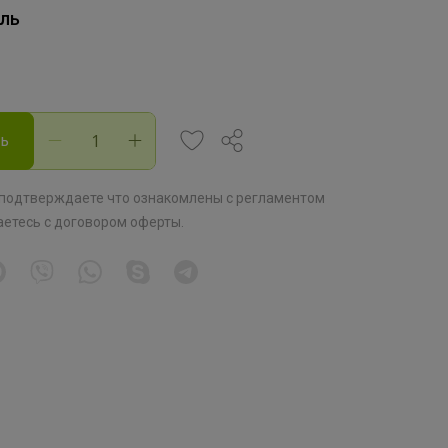
ль
ть
 подтверждаете что ознакомлены с
регламентом
аетесь с
договором оферты
.