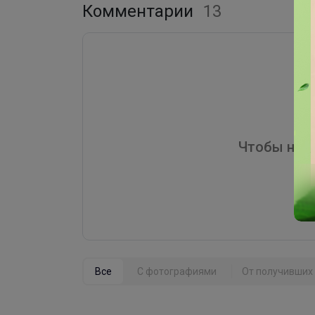
Комментарии
13
Чтобы напи
Все
С фотографиями
От получивших 