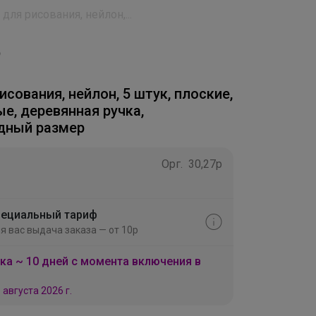
 для рисования, нейлон,...
исования, нейлон, 5 штук, плоские,
е, деревянная ручка,
дный размер
Орг.
30,27р
ециальный тариф
я вас выдача заказа — от 10р
ка ~ 10 дней с момента включения в
 августа 2026 г.