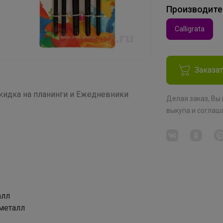
Производите
Calligrata
Заказа
дка на планинги и Ежедневники
Делая заказ, Вы
выкупа
и соглаш
алл
 металл