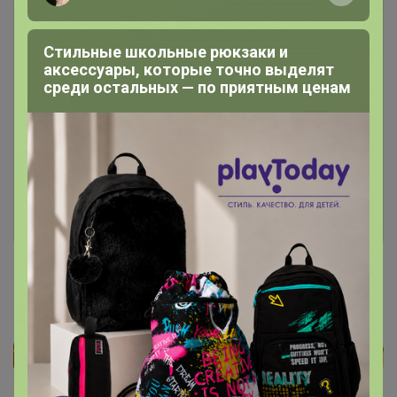
Стильные школьные рюкзаки и
аксессуары, которые точно выделят
среди остальных — по приятным ценам
Чтобы написать комментарий необходимо
авторизоваться на сайте!
Это займет меньше минуты
Войти
Зарегистрироваться
Реклама