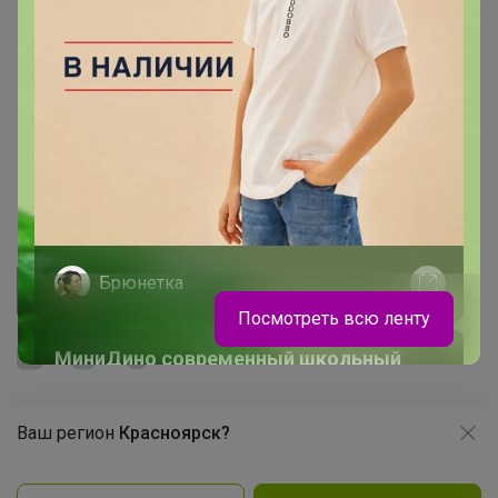
Начать зарабатывать с 24-ok
Picabox.ru - Лучшее место для ваших изображений
Розыгрыш - Генератор случайных чисел
Пульс нашего маркетплейса
Укорачиватель ссылок
Брюнетка
Посмотреть всю ленту
МиниДино современный школьный
гардероб для девочек и мальчиков, где
комфорт встречается со стилем
Ваш регион
Красноярск?
Продолжая использовать этот сайт и нажимая кнопку
«Принять», вы даёте согласие на обработку файлов
© ООО "Лявита", ОГРН 1122468054070, 2012 - 2026
cookie
Политика конфиденциальности