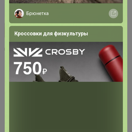
Брюнетка
Кроссовки для физкультуры
3
4
24
Полка - вешалка для бани и сауны «С
лёгким паром», липа, настенная, 9 крючков,
«Добропаровъ»
2 033,9
р
Орг.
406,78р
Доставка ~ 7 дней с момента включения в
счет
После 16 августа 2026 г.