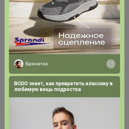
Описание
Страна: Россия
В боксе: 1 шт
Состав: Дерево, липа
Материалы: дерево, липа
Фасовка: по 1 шт
Индивидуальная упаковка: Стрейч-пленка
Сертификат: ЕАС
Ширина, см: 20
Брюнетка
Высота, см: 43,5
Количество крючков: 9
Вид дерева: Липа
BODO знает, как превратить классику в
любимую вещь подростка
Цвет: Липа
Материал: Дерево
Из натурального дерева: Да
Вид установки: Настенный (навесной)
С полочкой: Да
Вид: Полка-вешалка