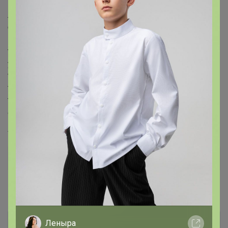
Липа - материал, издавна пользующийся у банщиков
большим спросом.
Преимущества:
* имеет красивый цвет и приятный аромат, который
уже прочно ассоциируется с баней;
* долговечна;
* не выделяет смолу;
* легко поддаётся обработке, поэтому подходит для
отделки бани и изготовления элементов её интерьера.
Артикул
1352099
Дополнительная информация
Комментарии
Леныра