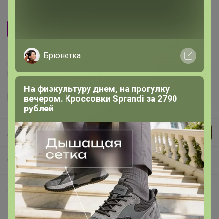
Производитель
Добропаровъ
Брюнетка
Делая заказ, Вы подтверждаете что ознакомлены с
регламентом выкупа
и соглашаетесь с
договором оферты
.
На физкультуру днем, на прогулку
вечером. Кроссовки Sprandi за 2790
рублей
Джилка
СП425 СИМА-ЛЕНД. Баня и Сауна. Подарочные наборы!
Хранение в доме