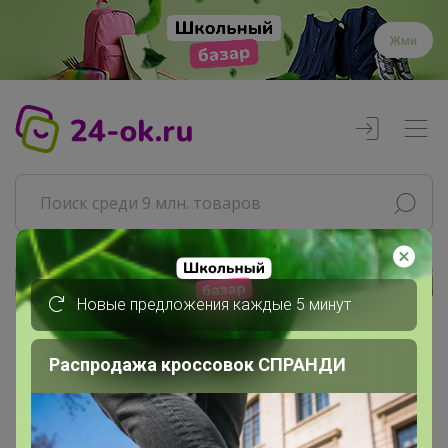
Жми
Реклама
Новые предложения каждые 5 минут
Главная
Распродажа кроссовок СПРАНДИ
Джилка
СП425 СИМА-ЛЕНД. Баня и Сауна....
Хранение в доме