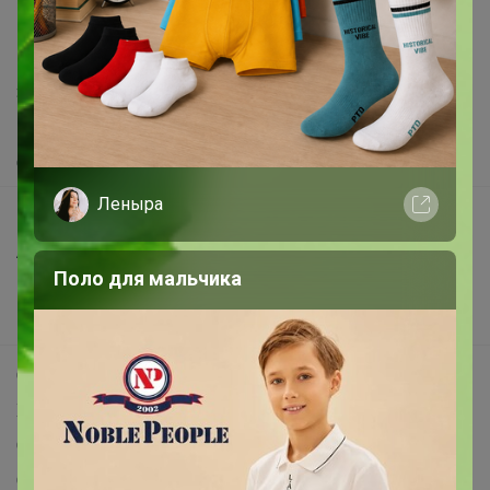
support@24-ok.ru
Написать в поддержку
Защита покупателя
Помощь
О нас
Леныра
Все предложения
Анонсы
Поло для мальчика
Новости
Поддержка альпак
Самое выгодное
Хиты продаж
Самое желанное
Самое быстрое