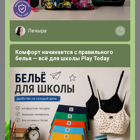
Как здесь все устроено?
Как сделать заказ?
Леныра
Как получить?
Доставка
Комфорт начинается с правильного
Шоурумы
белья — всё для школы Play Today
Торговые марки
Наша команда
В наличии
Подарочные сертификаты
Реклама на сайте
Поставщикам
Вакансии